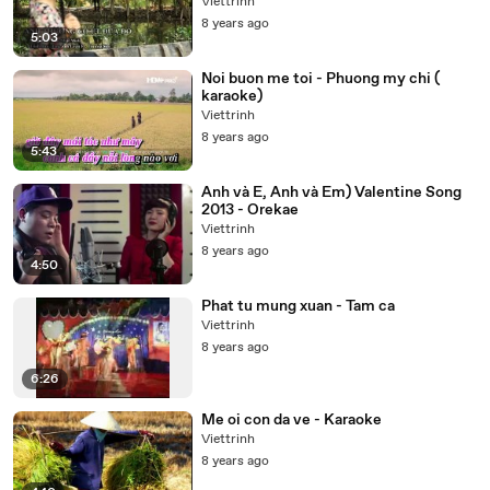
Viettrinh
8 years ago
5:03
Noi buon me toi - Phuong my chi (
karaoke)
Viettrinh
8 years ago
5:43
Anh và E, Anh và Em) Valentine Song
2013 - Orekae
Viettrinh
8 years ago
4:50
Phat tu mung xuan - Tam ca
Viettrinh
8 years ago
6:26
Me oi con da ve - Karaoke
Viettrinh
8 years ago