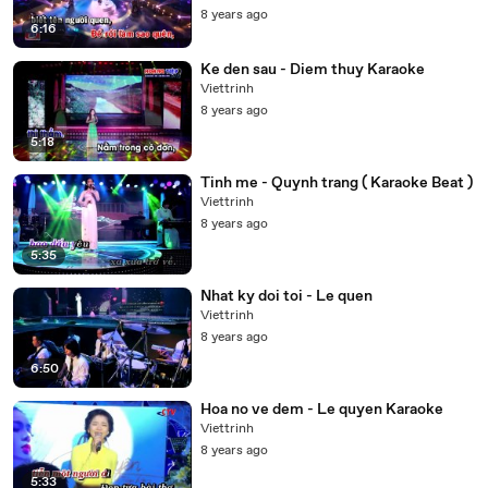
8 years ago
6:16
Ke den sau - Diem thuy Karaoke
Viettrinh
8 years ago
5:18
Tinh me - Quynh trang ( Karaoke Beat )
Viettrinh
8 years ago
5:35
Nhat ky doi toi - Le quen
Viettrinh
8 years ago
6:50
Hoa no ve dem - Le quyen Karaoke
Viettrinh
8 years ago
5:33