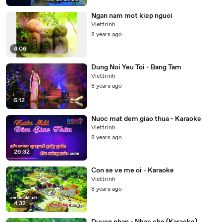
Ngan nam mot kiep nguoi
Viettrinh
8 years ago
4:06
Dung Noi Yeu Toi - Bang Tam
Viettrinh
8 years ago
5:12
Nuoc mat dem giao thua - Karaoke
Viettrinh
8 years ago
26:32
Con se ve me oi - Karaoke
Viettrinh
8 years ago
4:32