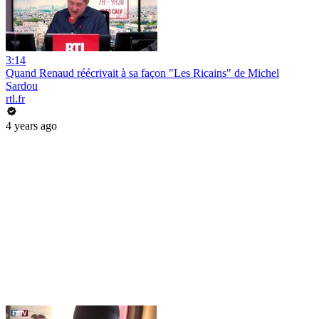
3:14
Quand Renaud réécrivait à sa façon "Les Ricains" de Michel
Sardou
rtl.fr
4 years ago