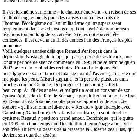
intensif de l'argot dans ses paroles.
Il s'est lui-même surnommé « le chanteur énervant » en raison de ses
multiples engagements pour des causes comme les droits de
l'homme, l'écologisme ou l'antimilitarisme qui transparaissent
fréquemment dans ses chansons et qui ont suscité de nombreuses
réactions tout au long de sa carrière. Si elles ont souvent été
contestées, il est devenu au fil des années l'un des Français les plus
populaire.
Voilà quelques années déjà que Renaud s'enfonçait dans la
dépression. Nostalgie du temps qui passe, perte de ses idéaux, une
longue période de silence commence en 1995 et ne se termine qu'en
2002, avec d'innombrables rechutes. Renaud a toujours été
nostalgique de son enfance et fataliste quant à l'avenir (J'ai la vie qui
me pique les yeux, Mistral gagnant), et la perte de plusieurs amis
proches comme Coluche, Desproges et Gainsbourg l'affecta
beaucoup. Au fil des années, et malgré un soutien constant de son
épouse (qui, selon la famille Séchan, « portait Renaud à bout de bras
»), Renaud céda à sa mélancolie pour se rapprocher de son côté
sombre - qu'il surnomme lui-même « Renard » (par analogie avec
Gainsbourg/Gainsbarre). Pris dans l'alcoolisme, la solitude et le
cynisme, Renaud y perd son grand amour, Dominique, qui le quitte
en 1999 en même temps que l'inspiration. Il emménage alors avec
son frère Thierry au-dessus de la brasserie la Closerie des Lilas, qui
devient son quartier général.