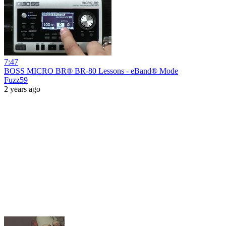
7:47
BOSS MICRO BR® BR-80 Lessons - eBand® Mode
Fuzz59
2 years ago