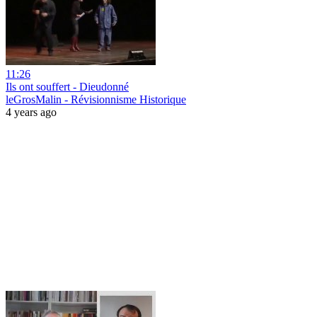
11:26
Ils ont souffert - Dieudonné
leGrosMalin - Révisionnisme Historique
4 years ago