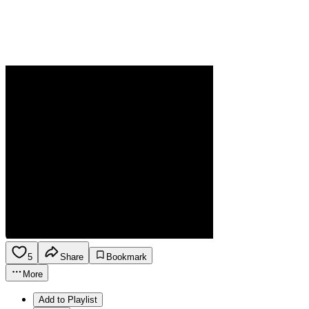
5
Share
Bookmark
More
Add to Playlist