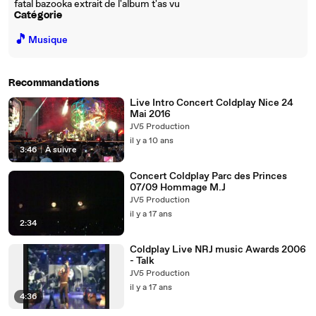
fatal bazooka extrait de l'album t'as vu
Catégorie
🎵
Musique
Recommandations
Live Intro Concert Coldplay Nice 24
Mai 2016
JV5 Production
il y a 10 ans
3:46
|
À suivre
Concert Coldplay Parc des Princes
07/09 Hommage M.J
JV5 Production
il y a 17 ans
2:34
Coldplay Live NRJ music Awards 2006
- Talk
JV5 Production
il y a 17 ans
4:36