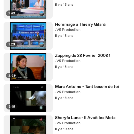
il y a 18 ans
1:49
Hommage à Thierry Gilardi
JV5 Production
il y a 18 ans
1:23
Zapping du 28 Fevrier 2008 !
JV5 Production
il y a 18 ans
2:59
Marc Antoine - Tant besoin de toi
JV5 Production
il y a 18 ans
3:16
Sheryfa Luna - Il Avait les Mots
JV5 Production
il y a 19 ans