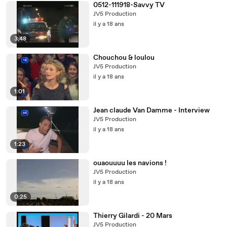
0512-111918-Savvy TV
JV5 Production
il y a 18 ans
3:48
Chouchou & loulou
JV5 Production
il y a 18 ans
1:01
Jean claude Van Damme - Interview
JV5 Production
il y a 18 ans
1:23
ouaouuuu les navions !
JV5 Production
il y a 18 ans
0:25
Thierry Gilardi - 20 Mars
JV5 Production