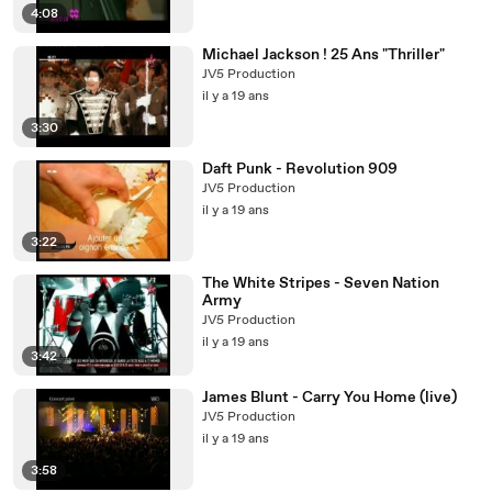
4:08
Michael Jackson ! 25 Ans "Thriller"
JV5 Production
il y a 19 ans
3:30
Daft Punk - Revolution 909
JV5 Production
il y a 19 ans
3:22
The White Stripes - Seven Nation
Army
JV5 Production
il y a 19 ans
3:42
James Blunt - Carry You Home (live)
JV5 Production
il y a 19 ans
3:58