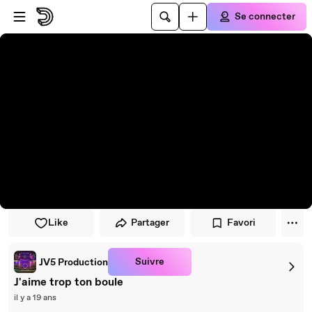
Passer au player
Passer au contenu principal
Se connecter
Like
Partager
Favori
Suivre
JV5 Production
J'aime trop ton boule
il y a 19 ans