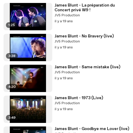
James Blunt - La préparation du
Concert privé W9 !
JV5 Production
il y a 19 ans
1:25
James Blunt - No Bravery (live)
JV5 Production
il y a 19 ans
3:38
James Blunt - Same mistake (live)
JV5 Production
il y a 19 ans
4:20
James Blunt - 1973 (Live)
JV5 Production
il y a 19 ans
3:49
James Blunt - Goodbye me Lover (live)