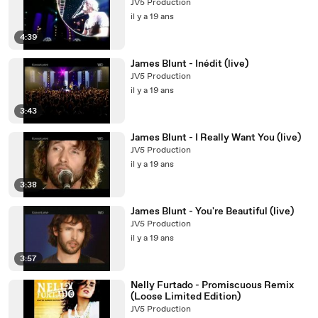
JV5 Production
il y a 19 ans
4:39
James Blunt - Inédit (live)
JV5 Production
il y a 19 ans
3:43
James Blunt - I Really Want You (live)
JV5 Production
il y a 19 ans
3:38
James Blunt - You're Beautiful (live)
JV5 Production
il y a 19 ans
3:57
Nelly Furtado - Promiscuous Remix
(Loose Limited Edition)
JV5 Production