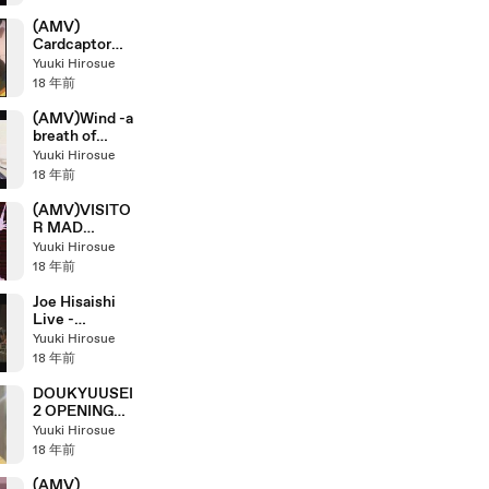
(AMV)
Cardcaptor
Sakura - pray
Yuuki Hirosue
18 年前
(AMV)Wind -a
breath of
heart- (Small
Yuuki Hirosue
Cherry)
18 年前
(AMV)VISITO
R MAD
MOVIE - The
Yuuki Hirosue
fifth period
18 年前
summarized
version
Joe Hisaishi
Live -
LAPUTA:
Yuuki Hirosue
Castle in the
18 年前
Sky
DOUKYUUSEI
2 OPENING
MOVIE (Sega
Yuuki Hirosue
Saturn
18 年前
version)
(AMV)