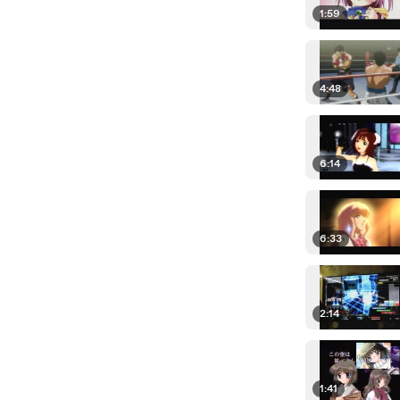
1:59
4:48
6:14
6:33
2:14
1:41