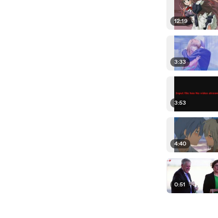
12:19
3:33
3:53
4:40
0:51