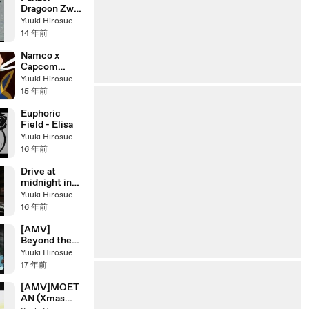
e.com
Dragoon Zwei
- Final boss
Yuuki Hirosue
battle
14 年前
Namco x
Capcom
Opening
Yuuki Hirosue
15 年前
Euphoric
Field - Elisa
Yuuki Hirosue
16 年前
Drive at
midnight in
Urban area,
Yuuki Hirosue
Tokyo, Japan
16 年前
[AMV]
Beyond the
Bounds -風の
Yuuki Hirosue
境界‐[MAD]
17 年前
[AMV]MOET
AN (Xmas