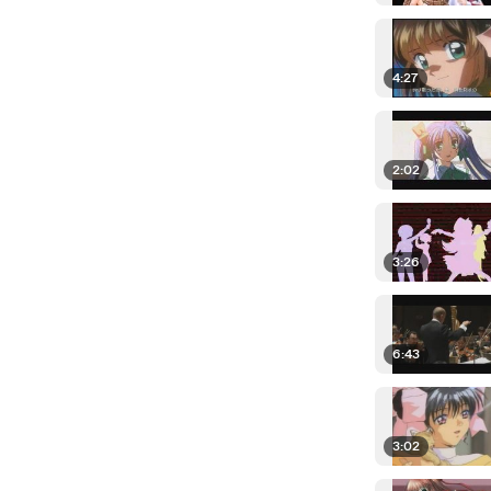
4:27
2:02
3:26
6:43
3:02