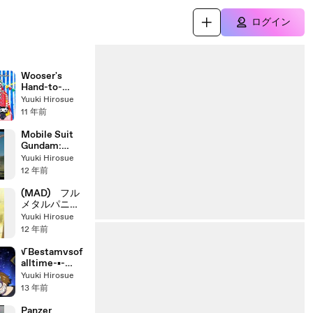
ログイン
Wooser's
Hand-to-
Mouth Life:
Yuuki Hirosue
Mugen-hen -
11 年前
ED
Mobile Suit
Gundam:
Soldiers of
Yuuki Hirosue
Sorrow -
12 年前
Digest- 機動
戦士ガンダム
(MAD) フル
Ⅱ 哀・戦士
メタルパニッ
～ダイジェス
ク? ふもっ
Yuuki Hirosue
ト～
ふ Full
12 年前
Metal Panic?
Fumoffu
√Bestamvsof
alltime-▪-
Animegraphy-
Yuuki Hirosue
2013-
13 年前
AMV_bZ1DlJx
sUg8_youtub
Panzer