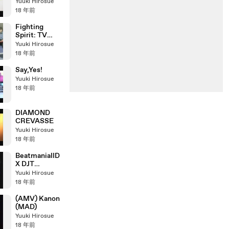
ver.)[MAD]
Yuuki Hirosue
18 年前
Fighting
Spirit: TV
Special
Yuuki Hirosue
[Opening part
18 年前
with English
sub]
Say,Yes!
Yuuki Hirosue
18 年前
DIAMOND
CREVASSE
Yuuki Hirosue
18 年前
BeatmaniaIID
X DJT
PinkRose[A]
Yuuki Hirosue
18 年前
(AMV) Kanon
(MAD)
Yuuki Hirosue
18 年前