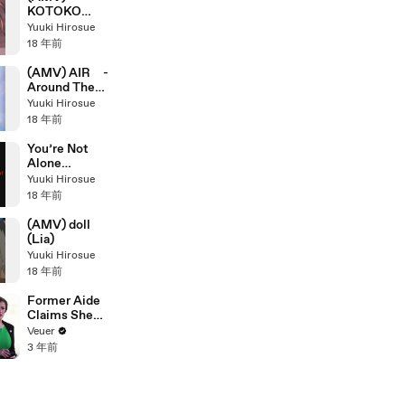
KOTOKO
Song
Yuuki Hirosue
Collection
18 年前
(I'VE)
(AMV) AIR -
Around The
Mind-
Yuuki Hirosue
18 年前
You’re Not
Alone
[YUBIWA
Yuuki Hirosue
ENGLISH
18 年前
VER.]
(AMV) doll
(Lia)
Yuuki Hirosue
18 年前
Former Aide
Claims She
Was Asked to
Veuer
Make a ‘Hit
3 年前
List’ For
Trump