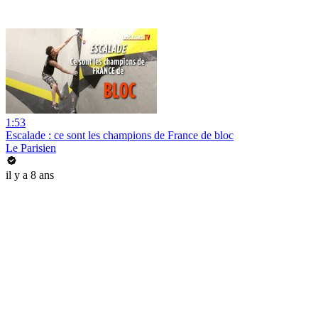
1:53
Escalade : ce sont les champions de France de bloc
Le Parisien
il y a 8 ans