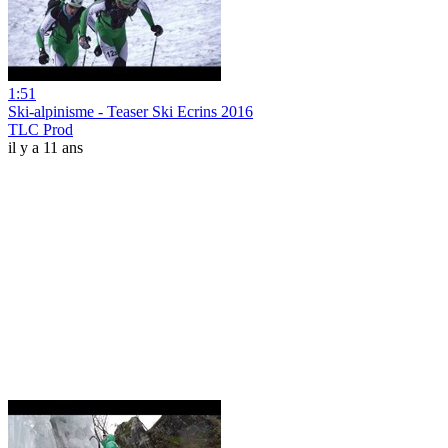
1:51
Ski-alpinisme - Teaser Ski Ecrins 2016
TLC Prod
il y a 11 ans