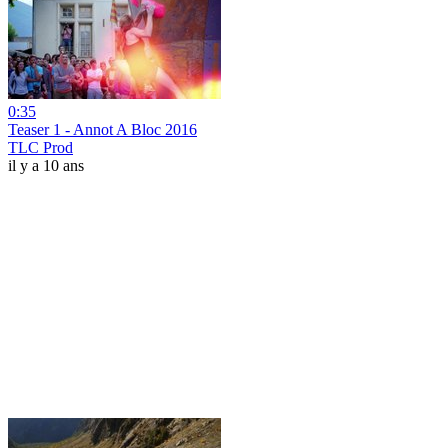
0:35
Teaser 1 - Annot A Bloc 2016
TLC Prod
il y a 10 ans