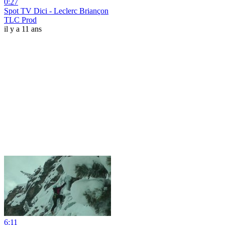
0:27
Spot TV Dici - Leclerc Briançon
TLC Prod
il y a 11 ans
6:11