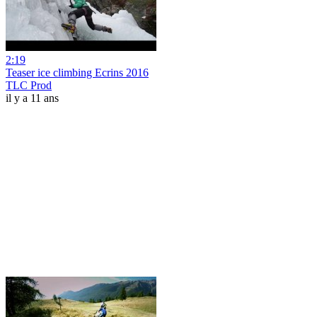
2:19
Teaser ice climbing Ecrins 2016
TLC Prod
il y a 11 ans