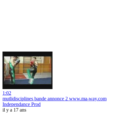
1:02
mutlidisciplines bande annonce 2 www.ma-way.com
Independance Prod
il y a 17 ans