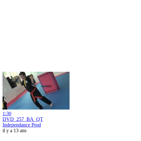
1:30
DVD_257_BA_QT
Independance Prod
il y a 13 ans