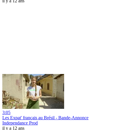
il y a 12 ans
3:05
Les Expat' français au Brésil - Bande-Annonce
Independance Prod
il y a 12 ans