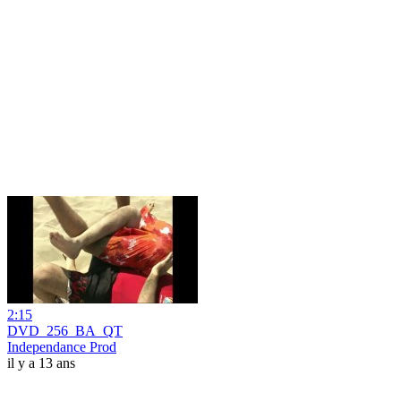
2:15
DVD_256_BA_QT
Independance Prod
il y a 13 ans