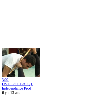
3:02
DVD_251_BA_QT
Independance Prod
il y a 13 ans