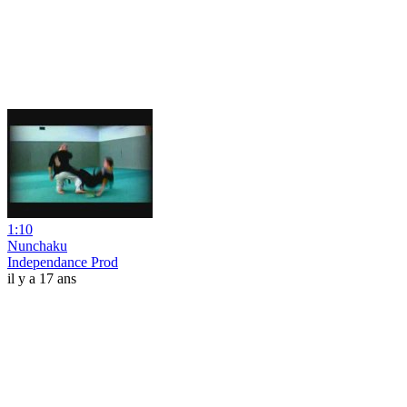
1:10
Nunchaku
Independance Prod
il y a 17 ans