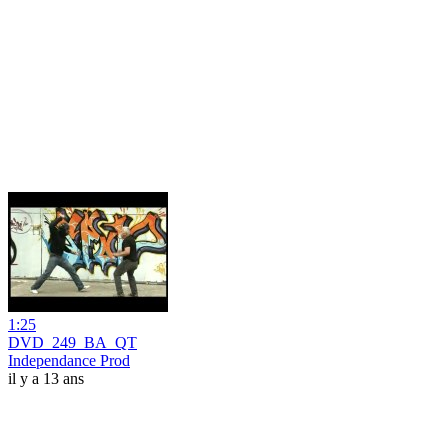
1:25
DVD_249_BA_QT
Independance Prod
il y a 13 ans