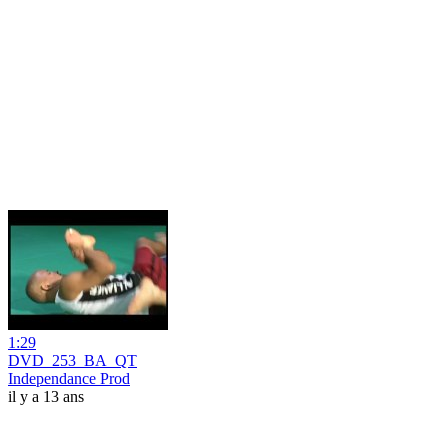
1:29
DVD_253_BA_QT
Independance Prod
il y a 13 ans