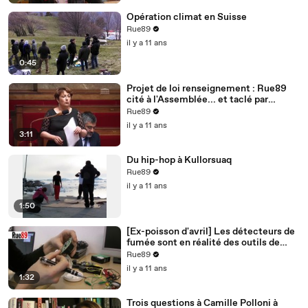
Opération climat en Suisse
Rue89
il y a 11 ans
0:45
Projet de loi renseignement : Rue89
cité à l'Assemblée... et taclé par
Bernard Cazeneuve
Rue89
il y a 11 ans
3:11
Du hip-hop à Kullorsuaq
Rue89
il y a 11 ans
1:50
[Ex-poisson d'avril] Les détecteurs de
fumée sont en réalité des outils de
surveillance
Rue89
il y a 11 ans
1:32
Trois questions à Camille Polloni à