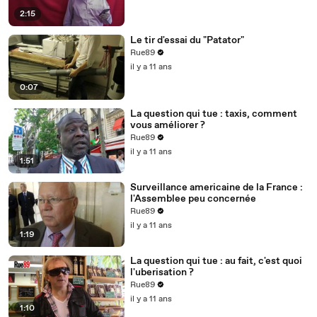
2:15
Le tir d'essai du "Patator"
Rue89
il y a 11 ans
0:07
La question qui tue : taxis, comment
vous améliorer ?
Rue89
il y a 11 ans
1:51
Surveillance americaine de la France :
l'Assemblee peu concernée
Rue89
il y a 11 ans
1:19
La question qui tue : au fait, c'est quoi
l'uberisation ?
Rue89
il y a 11 ans
1:10