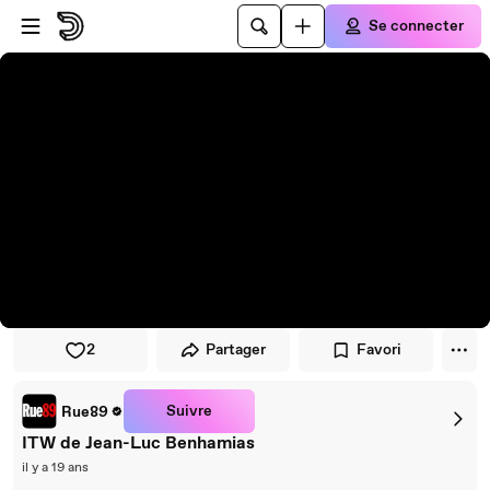
Passer au player
Passer au contenu principal
Se connecter
2
Partager
Favori
Suivre
Rue89
ITW de Jean-Luc Benhamias
il y a 19 ans