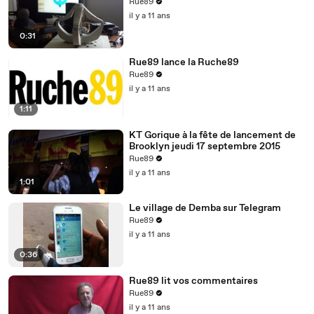
Rue89
il y a 11 ans
0:31
Rue89 lance la Ruche89
Rue89
il y a 11 ans
1:11
KT Gorique à la fête de lancement de
Brooklyn jeudi 17 septembre 2015
Rue89
il y a 11 ans
1:01
Le village de Demba sur Telegram
Rue89
il y a 11 ans
0:36
Rue89 lit vos commentaires
Rue89
il y a 11 ans