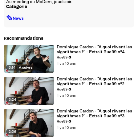
Au meeting du MoDem, jeudi soir.
Catégorie
🗞
News
Recommandations
Dominique Cardon - "A quoi rêvent les
algorithmes ?" - Extrait Rue89 n°4
Rue89
il y a 10 ans
3:14
|
À suivre
Dominique Cardon - "A quoi rêvent les
algorithmes ?" - Extrait Rue89 n°2
Rue89
il y a 10 ans
3:24
Dominique Cardon - "A quoi rêvent les
algorithmes ?" - Extrait Rue89 n°3
Rue89
il y a 10 ans
2:36