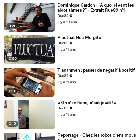
Dominique Cardon - "A quoi rêvent les
algorithmes ?" - Extrait Rue89 n°1
Rue89
il y a 10 ans
3:20
Fluctuat Nec Mergitur
Rue89
il y a 11 ans
0:56
Tiananmen : passer de négatif à positif
Rue89
il y a 11 ans
1:13
« On s’en fiche, c’est jeudi ! »
Rue89
il y a 11 ans
0:13
Reportage - Chez les roboticiens mous