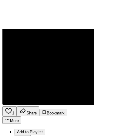
1
Share
Bookmark
More
Add to Playlist