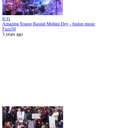
8:31
Amazing Young Bassist Mohini Dey - fusion music
Fuzz59
3 years ago