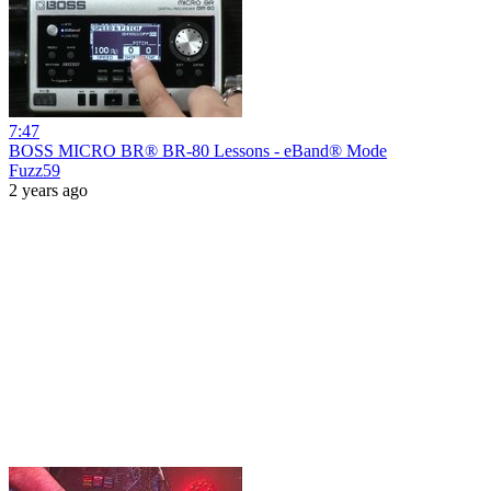
7:47
BOSS MICRO BR® BR-80 Lessons - eBand® Mode
Fuzz59
2 years ago