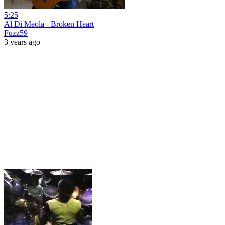
5:25
Al Di Meola - Broken Heart
Fuzz59
3 years ago