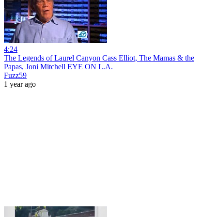
4:24
The Legends of Laurel Canyon Cass Elliot, The Mamas & the
Papas, Joni Mitchell EYE ON L.A.
Fuzz59
1 year ago