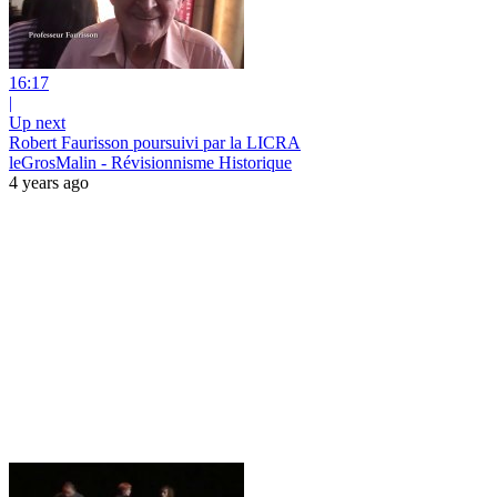
16:17
|
Up next
Robert Faurisson poursuivi par la LICRA
leGrosMalin - Révisionnisme Historique
4 years ago