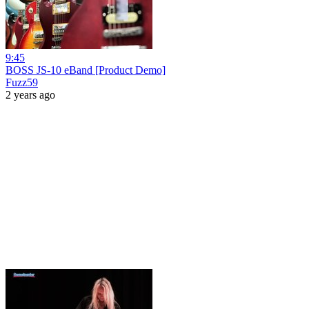
9:45
BOSS JS-10 eBand [Product Demo]
Fuzz59
2 years ago