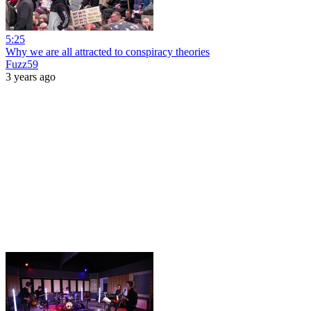
5:25
Why we are all attracted to conspiracy theories
Fuzz59
3 years ago