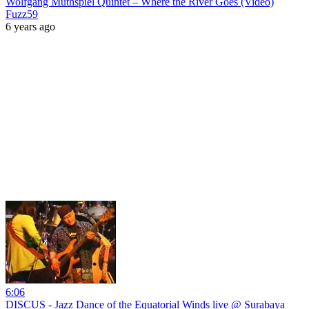
Wolfgang Muthspiel Quintet – Where the River Goes (Video)
Fuzz59
6 years ago
6:06
DISCUS - Jazz Dance of the Equatorial Winds live @ Surabaya