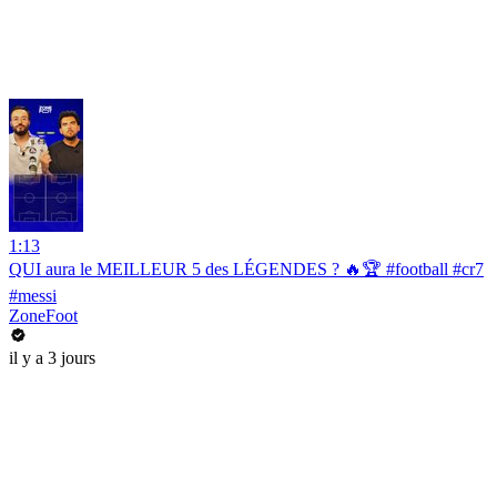
1:13
QUI aura le MEILLEUR 5 des LÉGENDES ? 🔥🏆 #football #cr7
#messi
ZoneFoot
il y a 3 jours