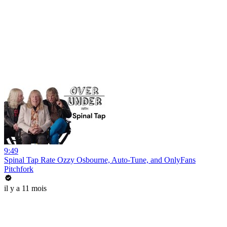
9:49
Spinal Tap Rate Ozzy Osbourne, Auto-Tune, and OnlyFans
Pitchfork
il y a 11 mois