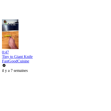
0:47
Tiny to Giant Knife
FastGoodCuisine
il y a 7 semaines