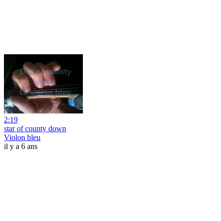
2:19
star of county down
Violon bleu
il y a 6 ans