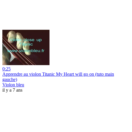
0:25
Apprendre au violon Titanic My Heart will go on (tuto main
gauche)
Violon bleu
il y a 7 ans