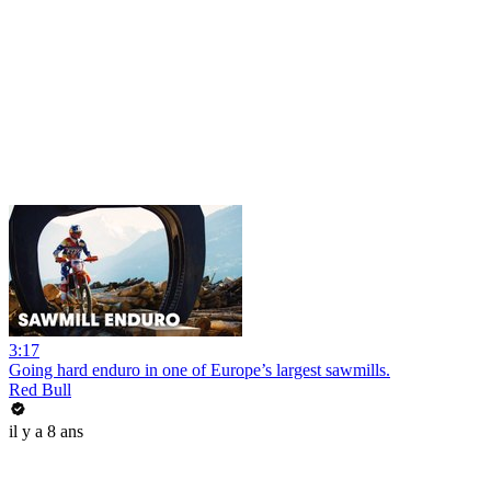
3:17
Going hard enduro in one of Europe’s largest sawmills.
Red Bull
il y a 8 ans