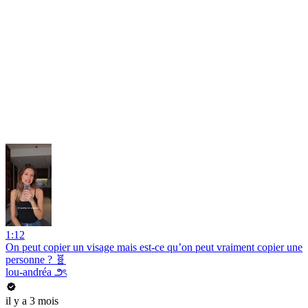
1:12
On peut copier un visage mais est-ce qu’on peut vraiment copier une
personne ? 🧬
lou-andréa ౨ৎ
il y a 3 mois