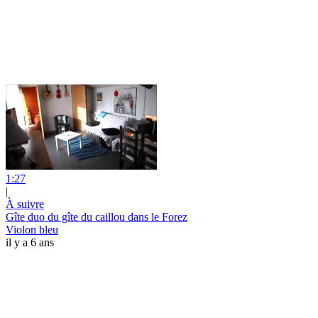
1:27
|
À suivre
Gîte duo du gîte du caillou dans le Forez
Violon bleu
il y a 6 ans