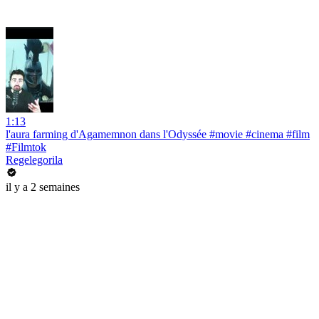
1:13
l'aura farming d'Agamemnon dans l'Odyssée #movie #cinema #film
#Filmtok
Regelegorila
il y a 2 semaines