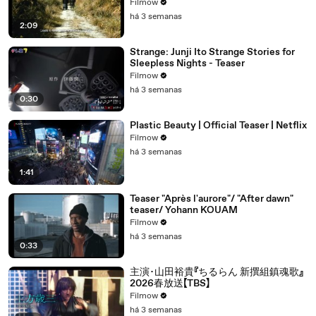
Filmow
há 3 semanas
2:09
Strange: Junji Ito Strange Stories for
Sleepless Nights - Teaser
Filmow
há 3 semanas
0:30
Plastic Beauty | Official Teaser | Netflix
Filmow
há 3 semanas
1:41
Teaser "Après l'aurore"/ "After dawn"
teaser/ Yohann KOUAM
Filmow
há 3 semanas
0:33
主演･山田裕貴『ちるらん 新撰組鎮魂歌』
2026春放送【TBS】
Filmow
há 3 semanas