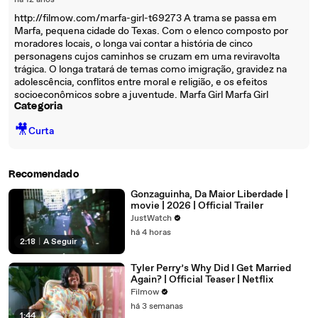
há 12 anos
http://filmow.com/marfa-girl-t69273 A trama se passa em
Marfa, pequena cidade do Texas. Com o elenco composto por
moradores locais, o longa vai contar a história de cinco
personagens cujos caminhos se cruzam em uma reviravolta
trágica. O longa tratará de temas como imigração, gravidez na
adolescência, conflitos entre moral e religião, e os efeitos
socioeconômicos sobre a juventude. Marfa Girl Marfa Girl
Categoria
🎥
Curta
Recomendado
Gonzaguinha, Da Maior Liberdade |
movie | 2026 | Official Trailer
JustWatch
há 4 horas
2:18
|
A Seguir
Tyler Perry’s Why Did I Get Married
Again? | Official Teaser | Netflix
Filmow
há 3 semanas
1:44