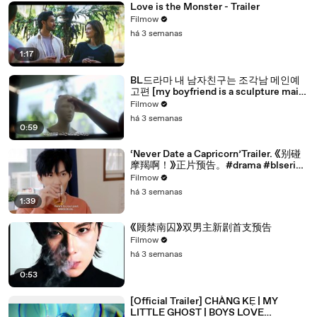
Love is the Monster - Trailer
Filmow
há 3 semanas
1:17
BL드라마 내 남자친구는 조각남 메인예
고편 [my boyfriend is a sculpture main
trailer]
Filmow
há 3 semanas
0:59
‘Never Date a Capricorn’Trailer. 《别碰
摩羯啊！》正片预告。#drama #blseries
#bl
Filmow
há 3 semanas
1:39
《顾禁南囚》双男主新剧首支预告
Filmow
há 3 semanas
0:53
[Official Trailer] CHÀNG KẸ | MY
LITTLE GHOST | BOYS LOVE