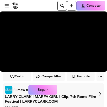
Pular para o player
Ir para o conteúdo principal
Conectar
Curtir
Compartilhar
Favorito
Seguir
Filmow
LARRY CLARK | MARFA GIRL | Clip, 7th Rome Film
Festival | LARRYCLARK.COM