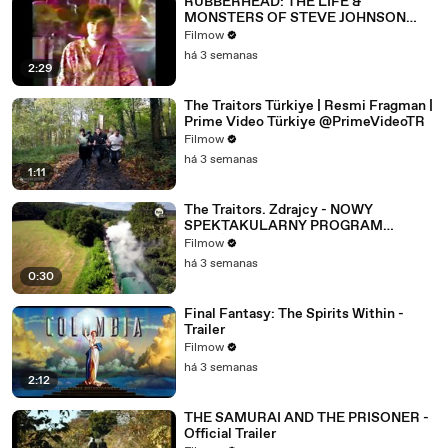
RUBBERHEAD: THE LIFE &
MONSTERS OF STEVE JOHNSON
(2026) 4K
Filmow
há 3 semanas
2:29
The Traitors Türkiye | Resmi Fragman |
Prime Video Türkiye @PrimeVideoTR
Filmow
há 3 semanas
1:11
The Traitors. Zdrajcy - NOWY
SPEKTAKULARNY PROGRAM
WKRÓTCE W TVN! 🔥
Filmow
há 3 semanas
0:30
Final Fantasy: The Spirits Within -
Trailer
Filmow
há 3 semanas
2:12
THE SAMURAI AND THE PRISONER -
Official Trailer