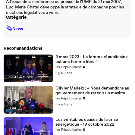
A l'issue de la conférence de presse de l'UMP du 21 mai 2007,
Luc-Marie Chatel développe la stratégie de campagne pour les
élections législatives à venir.
Catégorie
🗞
News
Recommandations
8 mars 2023 - La femme républicaine
est une femme libre !
les Républicains
il y a 3 ans
3:50
|
À suivre
Olivier Marleix : « Nous demandons au
gouvernement de retenir un maximum
de nos propositions. »
les Républicains
il y a 4 ans
0:44
Les véritables causes de la crise
énergétique - 19 octobre 2022
les Républicains