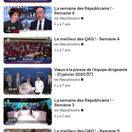
La semaine des Républicains ! -
Semaine 4
les Républicains
il y a 7 ans
2:38
Le meilleur des QAG ! - Semaine 4
les Républicains
il y a 7 ans
4:08
Vœux à la presse de l'équipe dirigeante
- 21 janvier 2020 (17)
les Républicains
il y a 7 ans
35:51
La semaine des Républicains ! -
Semaine 3
les Républicains
il y a 7 ans
2:23
Le meilleur des QAG ! - Semaine 9