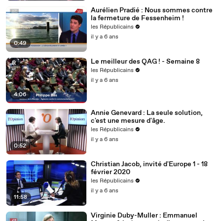
Aurélien Pradié : Nous sommes contre
la fermeture de Fessenheim !
les Républicains
il y a 6 ans
0:49
Le meilleur des QAG ! - Semaine 8
les Républicains
il y a 6 ans
4:06
Annie Genevard : La seule solution,
c'est une mesure d'âge.
les Républicains
il y a 6 ans
0:52
Christian Jacob, invité d'Europe 1 - 18
février 2020
les Républicains
il y a 6 ans
11:58
Virginie Duby-Muller : Emmanuel