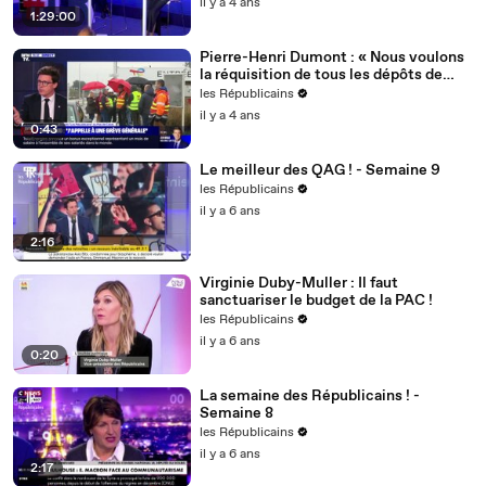
il y a 4 ans
1:29:00
Pierre-Henri Dumont : « Nous voulons
la réquisition de tous les dépôts de
carburant ! »
les Républicains
il y a 4 ans
0:43
Le meilleur des QAG ! - Semaine 9
les Républicains
il y a 6 ans
2:16
Virginie Duby-Muller : Il faut
sanctuariser le budget de la PAC !
les Républicains
il y a 6 ans
0:20
La semaine des Républicains ! -
Semaine 8
les Républicains
il y a 6 ans
2:17