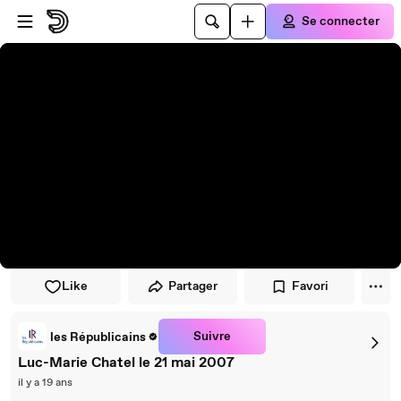
Passer au player
Passer au contenu principal
Se connecter
Like
Partager
Favori
Suivre
les Républicains
Luc-Marie Chatel le 21 mai 2007
il y a 19 ans