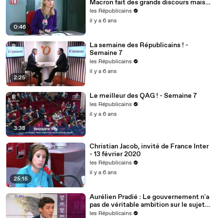
Macron fait des grands discours mais
nous voulons des actes !
les Républicains
il y a 6 ans
0:46
La semaine des Républicains ! -
Semaine 7
les Républicains
il y a 6 ans
2:25
Le meilleur des QAG ! - Semaine 7
les Républicains
il y a 6 ans
3:38
Christian Jacob, invité de France Inter
- 13 février 2020
les Républicains
il y a 6 ans
25:15
Aurélien Pradié : Le gouvernement n'a
pas de véritable ambition sur le sujet
du handicap.
les Républicains