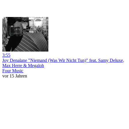
3:55
Joy Denalane "Niemand (Was Wir Nicht Tun)" feat. Samy Deluxe,
Max Herre & Megaloh
Four Music
vor 15 Jahren