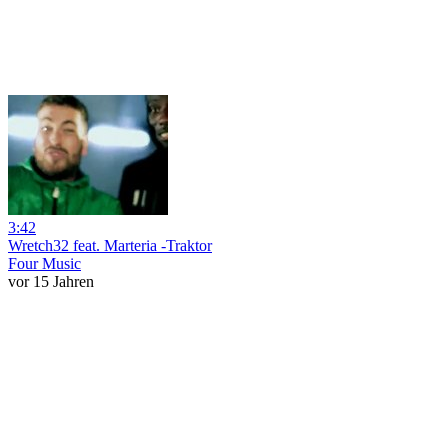
3:42
Wretch32 feat. Marteria -Traktor
Four Music
vor 15 Jahren