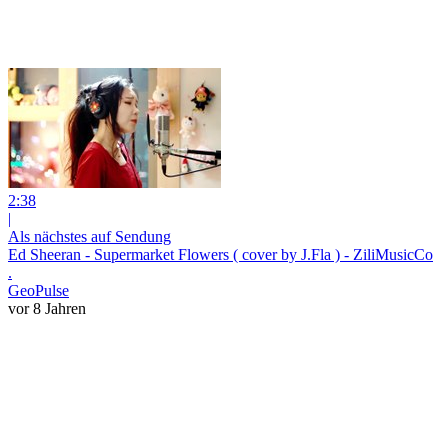
2:38
|
Als nächstes auf Sendung
Ed Sheeran - Supermarket Flowers ( cover by J.Fla ) - ZiliMusicCo
.
GeoPulse
vor 8 Jahren