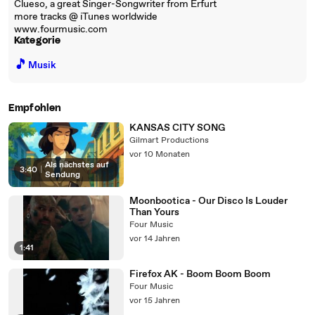
Clueso, a great Singer-Songwriter from Erfurt
more tracks @ iTunes worldwide
www.fourmusic.com
Kategorie
🎵
Musik
Empfohlen
KANSAS CITY SONG
Gilmart Productions
vor 10 Monaten
Als nächstes auf
3:40
|
Sendung
Moonbootica - Our Disco Is Louder
Than Yours
Four Music
vor 14 Jahren
1:41
Firefox AK - Boom Boom Boom
Four Music
vor 15 Jahren