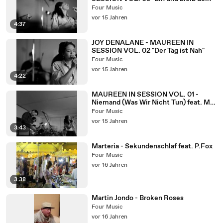
Four Music
vor 15 Jahren
4:37
JOY DENALANE - MAUREEN IN
SESSION VOL. 02 "Der Tag ist Nah"
Four Music
vor 15 Jahren
4:22
MAUREEN IN SESSION VOL. 01 -
Niemand (Was Wir Nicht Tun) feat. Max
Herre
Four Music
vor 15 Jahren
3:43
Marteria - Sekundenschlaf feat. P.Fox
Four Music
vor 16 Jahren
3:38
Martin Jondo - Broken Roses
Four Music
vor 16 Jahren