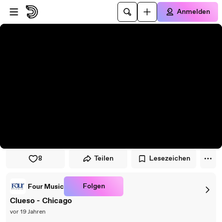
Zum Player springen
Zum Hauptinhalt springen
Anmelden
8
Teilen
Lesezeichen
Folgen
Four Music
Clueso - Chicago
vor 19 Jahren