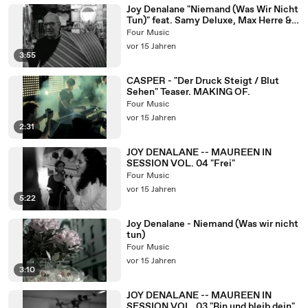
Joy Denalane "Niemand (Was Wir Nicht
Tun)" feat. Samy Deluxe, Max Herre &
Megaloh
Four Music
vor 15 Jahren
3:55
CASPER - "Der Druck Steigt / Blut
Sehen" Teaser. MAKING OF.
Four Music
vor 15 Jahren
2:31
JOY DENALANE -- MAUREEN IN
SESSION VOL. 04 "Frei"
Four Music
vor 15 Jahren
5:22
Joy Denalane - Niemand (Was wir nicht
tun)
Four Music
vor 15 Jahren
3:10
JOY DENALANE -- MAUREEN IN
SESSION VOL. 03 "Bin und bleib dein"