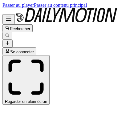
Passer au player
Passer au contenu principal
Rechercher
Se connecter
Regarder en plein écran