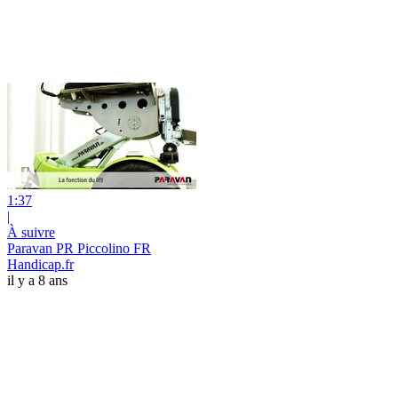
1:37
|
À suivre
Paravan PR Piccolino FR
Handicap.fr
il y a 8 ans