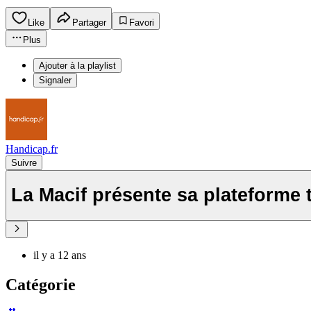
Like
Partager
Favori
Plus
Ajouter à la playlist
Signaler
Handicap.fr
Suivre
La Macif présente sa plateforme 
il y a 12 ans
Catégorie