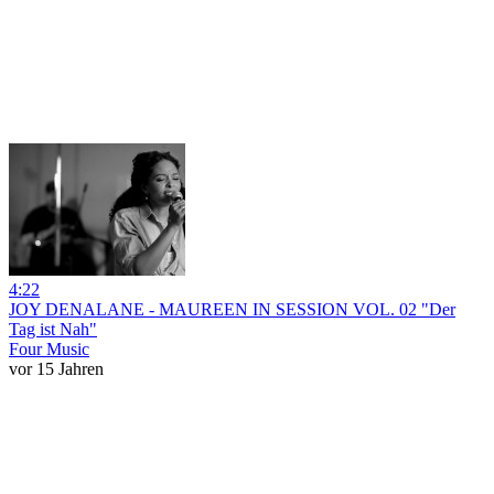
4:22
JOY DENALANE - MAUREEN IN SESSION VOL. 02 "Der
Tag ist Nah"
Four Music
vor 15 Jahren