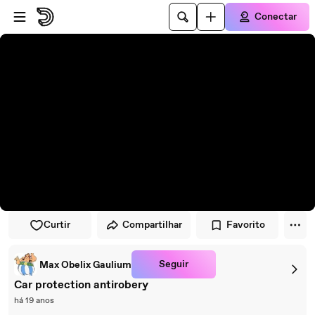
Pular para o player
Ir para o conteúdo principal
Conectar
Curtir
Compartilhar
Favorito
Seguir
Max Obelix Gaulium
Car protection antirobery
há 19 anos