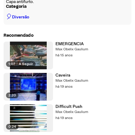
Capa antifurto.
Categoria
🎈
Diversão
Recomendado
EMERGENCIA
Max Obelix Gaulium
há 15 anos
1:07
|
A Seguir
Caveira
Max Obelix Gaulium
há 19 anos
2:20
Difficult Push
Max Obelix Gaulium
há 19 anos
0:24