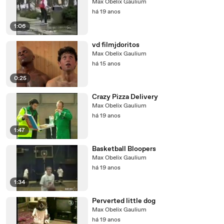
Max Obelix Gaulium
há 19 anos
1:06
vd filmjdoritos
Max Obelix Gaulium
há 15 anos
0:25
Crazy Pizza Delivery
Max Obelix Gaulium
há 19 anos
1:47
Basketball Bloopers
Max Obelix Gaulium
há 19 anos
1:34
Perverted little dog
Max Obelix Gaulium
há 19 anos