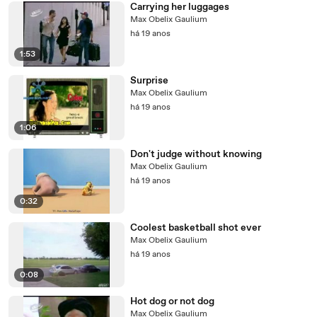
Carrying her luggages
Max Obelix Gaulium
há 19 anos
1:53
Surprise
Max Obelix Gaulium
há 19 anos
1:06
Don't judge without knowing
Max Obelix Gaulium
há 19 anos
0:32
Coolest basketball shot ever
Max Obelix Gaulium
há 19 anos
0:08
Hot dog or not dog
Max Obelix Gaulium