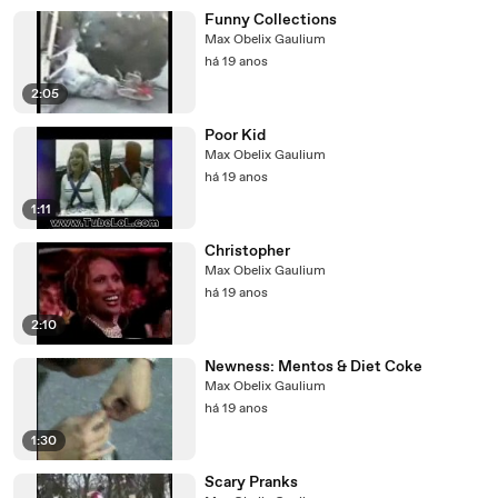
Funny Collections
Max Obelix Gaulium
há 19 anos
2:05
Poor Kid
Max Obelix Gaulium
há 19 anos
1:11
Christopher
Max Obelix Gaulium
há 19 anos
2:10
Newness: Mentos & Diet Coke
Max Obelix Gaulium
há 19 anos
1:30
Scary Pranks