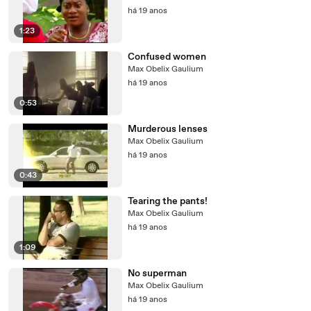
há 19 anos
1:23
Confused women
Max Obelix Gaulium
há 19 anos
0:53
Murderous lenses
Max Obelix Gaulium
há 19 anos
0:43
Tearing the pants!
Max Obelix Gaulium
há 19 anos
1:09
No superman
Max Obelix Gaulium
há 19 anos