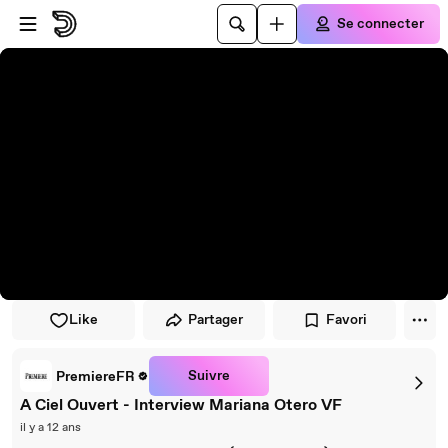
Passer au player
Passer au contenu principal
Se connecter
Like
Partager
Favori
Suivre
PremiereFR
A Ciel Ouvert - Interview Mariana Otero VF
il y a 12 ans