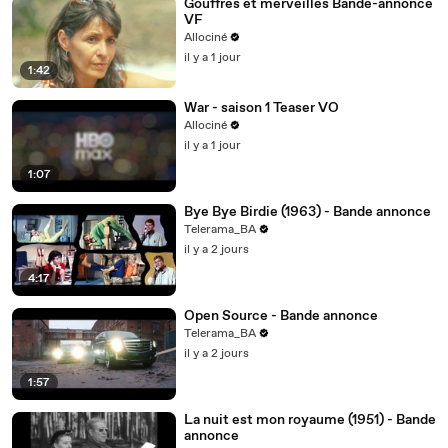
Gouffres et merveilles Bande-annonce
VF
Allociné
il y a 1 jour
1:42
War - saison 1 Teaser VO
Allociné
il y a 1 jour
1:07
Bye Bye Birdie (1963) - Bande annonce
Telerama_BA
il y a 2 jours
4:17
Open Source - Bande annonce
Telerama_BA
il y a 2 jours
1:57
La nuit est mon royaume (1951) - Bande
annonce