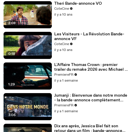
Theri Bande-annonce VO
CoteCine
il y a 10 ans
2:08
Les Visiteurs - La Révolution Bande-
annonce VF
CoteCine
il y a 10 ans
0:18
L'Affaire Thomas Crown : premier
trailer du remake 2026 avec Michael B.
Jordan (VOST)
PremiereFR
il y a 1 semaine
1:29
Jumanji : Bienvenue dans notre monde
- la bande-annonce complètement
folle (VOST)
PremiereFR
il y a 1 semaine
3:05
Dix ans après, Jessica Biel fait son
retour dans un film : bande-annonce