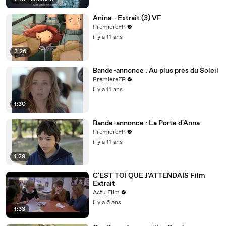
Anina - Extrait (3) VF
PremiereFR
il y a 11 ans
3:26
Bande-annonce : Au plus près du Soleil
PremiereFR
il y a 11 ans
1:30
Bande-annonce : La Porte d'Anna
PremiereFR
il y a 11 ans
1:29
C'EST TOI QUE J'ATTENDAIS Film
Extrait
Actu Film
il y a 6 ans
1:33