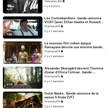
Telerama_BA
il y a 2 jours
4:42
Les Contrebandiers : bande-annonce
VOST (avec Ethan Hawke et Russell
Crowe)
PremiereFR
il y a 1 semaine
1:42
Le nouveau film indien épique
Ramayana dévoile une énorme bande-
annonce (VOST)
PremiereFR
il y a 1 semaine
4:10
Alexander Skarsgård devient l'homme
d'osier d'Olivia Colman : bande-
annonce de Wicker (VO)
PremiereFR
il y a 1 semaine
2:25
Outer Banks : Bande-annonce de la
saison 5 finale (VF)
PremiereFR
il y a 1 semaine