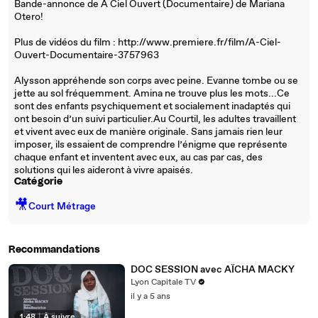
Bande-annonce de A Ciel Ouvert (Documentaire) de Mariana
Otero!
Plus de vidéos du film : http://www.premiere.fr/film/A-Ciel-
Ouvert-Documentaire-3757963
Alysson appréhende son corps avec peine. Evanne tombe ou se
jette au sol fréquemment. Amina ne trouve plus les mots...Ce
sont des enfants psychiquement et socialement inadaptés qui
ont besoin d’un suivi particulier.Au Courtil, les adultes travaillent
et vivent avec eux de manière originale. Sans jamais rien leur
imposer, ils essaient de comprendre l’énigme que représente
chaque enfant et inventent avec eux, au cas par cas, des
solutions qui les aideront à vivre apaisés.
Catégorie
🎥
Court Métrage
Recommandations
DOC SESSION avec AÏCHA MACKY
Lyon Capitale TV
il y a 5 ans
1:48
|
À suivre