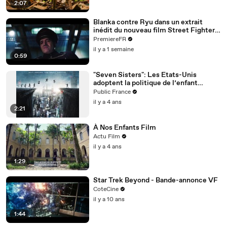
2:07
Blanka contre Ryu dans un extrait
inédit du nouveau film Street Fighter
(VO)
PremiereFR
il y a 1 semaine
0:59
"Seven Sisters": Les Etats-Unis
adoptent la politique de l’enfant
unique dans le dernier film de Noomi
Public France
Rapace !
il y a 4 ans
2:21
À Nos Enfants Film
Actu Film
il y a 4 ans
1:29
Star Trek Beyond - Bande-annonce VF
CoteCine
il y a 10 ans
1:44