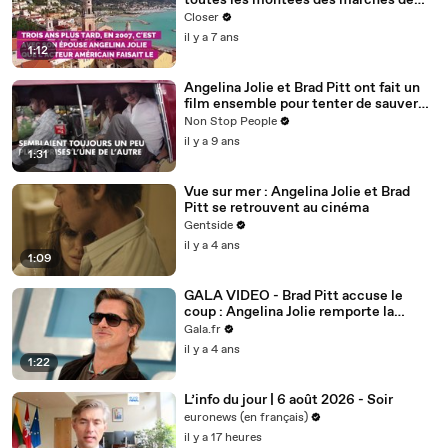
toutes les montées des marches de
Brad Pitt
Closer
il y a 7 ans
1:12
Angelina Jolie et Brad Pitt ont fait un
film ensemble pour tenter de sauver
leur couple
Non Stop People
il y a 9 ans
1:31
Vue sur mer : Angelina Jolie et Brad
Pitt se retrouvent au cinéma
Gentside
il y a 4 ans
1:09
GALA VIDEO - Brad Pitt accuse le
coup : Angelina Jolie remporte la
bataille autour du vignoble français
Gala.fr
il y a 4 ans
1:22
L’info du jour | 6 août 2026 - Soir
euronews (en français)
il y a 17 heures