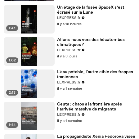
Un étage de la fusée SpaceX s’est
écrasé sur la Lune
LEXPRESS.fr
il y a 18 heures
1:47
Allons‑nous vers des hécatombes
climatiques ?
LEXPRESS.fr
il y a 3 jours
1:02
L'eau potable, l'autre cible des frappes
iraniennes
LEXPRESS.fr
il y a 1 semaine
2:18
Ceuta : chaos à la frontière après
l’arrivée massive de migrants
LEXPRESS.fr
il y a 1 semaine
1:44
La propagandiste Xenia Fedorova visée