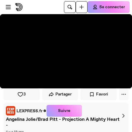
Passer au player
Passer au contenu principal
Se connecter
3
Partager
Favori
Suivre
LEXPRESS.fr
Angelina Jolie/Brad Pitt - Projection A Mighty Heart
-