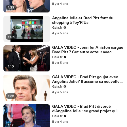
il y a 4 ans
1:29
Angelina Jolie et Brad Pitt font du
shopping à Toy'R'Us
Gala.fr
il y a 5 ans
1:06
GALA VIDEO - Jennifer Aniston nargue
Brad Pitt ? Cet autre acteur avec
lequel elle s'est amusée après les
Gala.fr
Oscars
il y a 5 ans
1:10
GALA VIDÉO - Brad Pitt goujat avec
Angelina Jolie ? Il assume sa nouvelle
romance.
Gala.fr
il y a 5 ans
1:26
GALA VIDEO - Brad Pitt divorcé
d’Angelina Jolie : ce grand projet qui va
enfin voir le jour
Gala.fr
il y a 4 ans
1:17