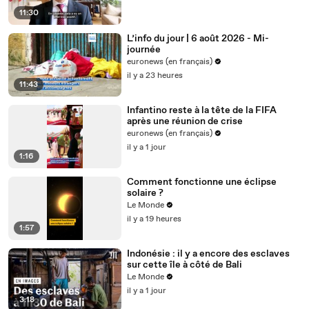
11:30
L’info du jour | 6 août 2026 - Mi-
journée
euronews (en français)
il y a 23 heures
11:43
Infantino reste à la tête de la FIFA
après une réunion de crise
euronews (en français)
il y a 1 jour
1:16
Comment fonctionne une éclipse
solaire ?
Le Monde
il y a 19 heures
1:57
Indonésie : il y a encore des esclaves
sur cette île à côté de Bali
Le Monde
il y a 1 jour
3:18