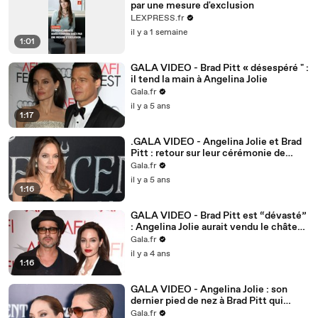
par une mesure d'exclusion
LEXPRESS.fr
il y a 1 semaine
1:01
GALA VIDEO - Brad Pitt « désespéré " :
il tend la main à Angelina Jolie
Gala.fr
il y a 5 ans
1:17
.GALA VIDEO - Angelina Jolie et Brad
Pitt : retour sur leur cérémonie de
mariage très secrète.
Gala.fr
il y a 5 ans
1:16
GALA VIDEO - Brad Pitt est “dévasté”
: Angelina Jolie aurait vendu le château
de Miraval “pour le blesser”
Gala.fr
il y a 4 ans
1:16
GALA VIDEO - Angelina Jolie : son
dernier pied de nez à Brad Pitt qui
l'attaque en justice
Gala.fr