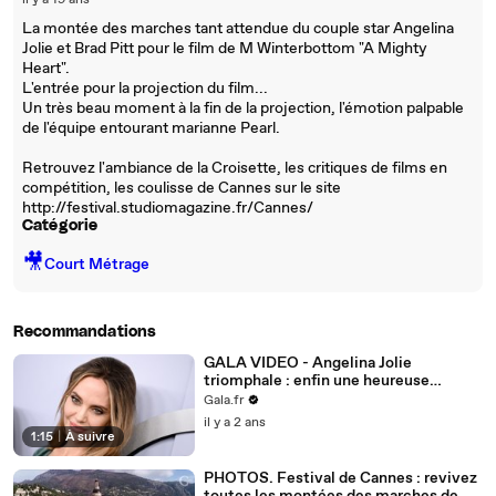
il y a 19 ans
La montée des marches tant attendue du couple star Angelina
Jolie et Brad Pitt pour le film de M Winterbottom "A Mighty
Heart".
L'entrée pour la projection du film...
Un très beau moment à la fin de la projection, l'émotion palpable
de l'équipe entourant marianne Pearl.
Retrouvez l'ambiance de la Croisette, les critiques de films en
compétition, les coulisse de Cannes sur le site
http://festival.studiomagazine.fr/Cannes/
Catégorie
🎥
Court Métrage
Recommandations
GALA VIDEO - Angelina Jolie
triomphale : enfin une heureuse
nouvelle en pleine guerre avec Brad
Gala.fr
Pitt !
il y a 2 ans
1:15
|
À suivre
PHOTOS. Festival de Cannes : revivez