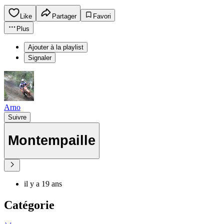
Like
Partager
Favori
Plus
Ajouter à la playlist
Signaler
Arno
Suivre
Montempaille
il y a 19 ans
Catégorie