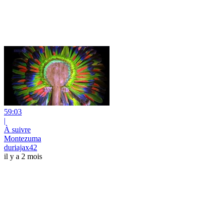
59:03
|
À suivre
Montezuma
duriajax42
il y a 2 mois