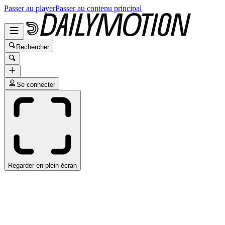
Passer au player
Passer au contenu principal
Rechercher
Se connecter
Regarder en plein écran