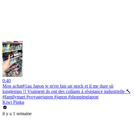
0:40
Mon achat#1au Japon je m'en fais un stock et il me dure sii
longtemps !! Vraiment ils ont des collants à résistance industrielle 🔨
#familymart #voyagejapon #japon #shoppingjapon
Kiwi Pinku
il y a 1 semaine