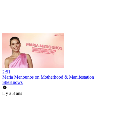
2:51
Maria Menounos on Motherhood & Manifestation
SheKnows
il y a 3 ans