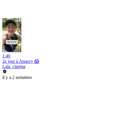
1:40
2e jour à Annecy 😱
Lala_cinema
il y a 2 semaines