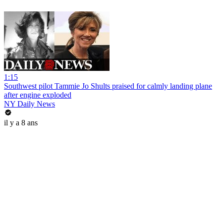
1:15
Southwest pilot Tammie Jo Shults praised for calmly landing plane
after engine exploded
NY Daily News
il y a 8 ans