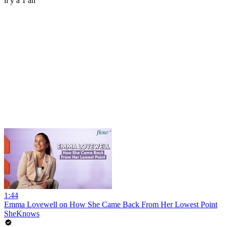
il y a 1 an
1:44
Emma Lovewell on How She Came Back From Her Lowest Point
SheKnows