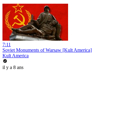
7:11
Soviet Monuments of Warsaw [Kult America]
Kult America
il y a 8 ans