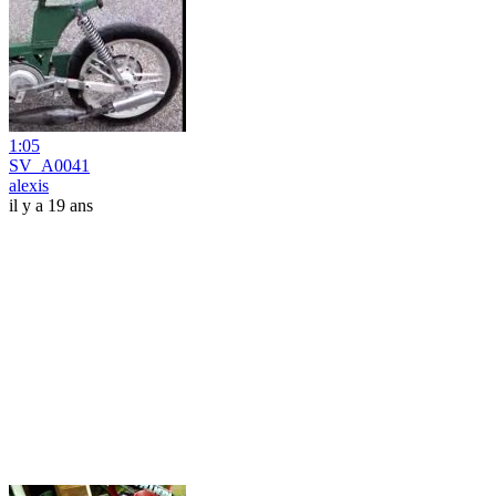
1:05
SV_A0041
alexis
il y a 19 ans