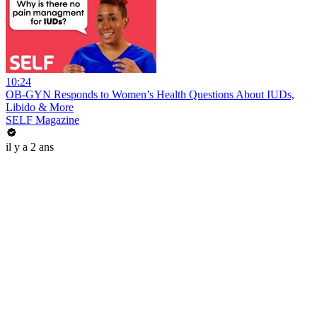
10:24
OB-GYN Responds to Women’s Health Questions About IUDs,
Libido & More
SELF Magazine
il y a 2 ans