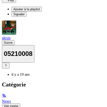
Plus
Ajouter à la playlist
Signaler
alexis
Suivre
05210008
il y a 19 ans
Catégorie
🗞
News
Voir moins