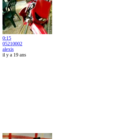
0:15
05210002
alexis
il y a 19 ans