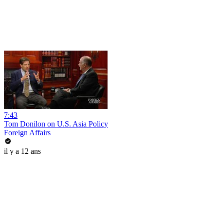
7:43
Tom Donilon on U.S. Asia Policy
Foreign Affairs
il y a 12 ans