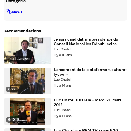
Catégorie
🗞
News
Recommandations
Je suis candidat à la présidence du
Conseil National les Républicains
Luc Chatel
il y a 10 ans
1:41
|
À suivre
Lancement de la plateforme « culture-
lycée »
Luc Chatel
il y a 14 ans
6:22
Luc Chatel sur iTélé - mardi 20 mars
2012
Luc Chatel
il y a 14 ans
5:10
Luc Chatel sur BFM TV - mardi 20