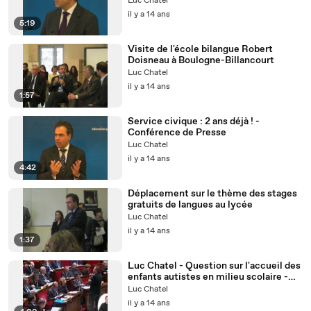
Luc Chatel
il y a 14 ans
5:19
Visite de l'école bilangue Robert
Doisneau à Boulogne-Billancourt
Luc Chatel
il y a 14 ans
1:57
Service civique : 2 ans déjà ! -
Conférence de Presse
Luc Chatel
il y a 14 ans
4:42
Déplacement sur le thème des stages
gratuits de langues au lycée
Luc Chatel
il y a 14 ans
1:37
Luc Chatel - Question sur l'accueil des
enfants autistes en milieu scolaire -
QAG - 28 fev. 2012
Luc Chatel
il y a 14 ans