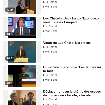
Luc Chatel
il y a 15 ans
19:24
Luc Chatel et Jack Lang - 'Expliquez-
vous' - iTélé / Europe 1
Luc Chatel
il y a 15 ans
43:12
Voeux de Luc Chatel à la presse
Luc Chatel
il y a 15 ans
28:52
Ouverture du colloque "Les Jeunes sur
la Toile"
Luc Chatel
il y a 15 ans
5:14
Déplacement sur le thème des usages
du numérique à l'école, à l'école
élémentaire Les Casseaux - Villebon-
Luc Chatel
sur-Yvette
il y a 15 ans