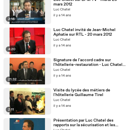
mars 2012
Luc Chatel
il y a 14 ans
2:16
Luc Chatel invité de Jean-Michel
Aphatie sur RTL - 20 mars 2012
Luc Chatel
il y a 14 ans
4:20
Signature de l'accord cadre sur
l'hôtellerie-restauration - Luc Chatel
et Regis Marcon
Luc Chatel
il y a 14 ans
21:32
Visite du lycée des métiers de
l'hôtellerie Guillaume Tirel
Luc Chatel
il y a 14 ans
2:11
Présentation par Luc Chatel des
rapports sur la sécurisation et les
évolutions du baccalauréat