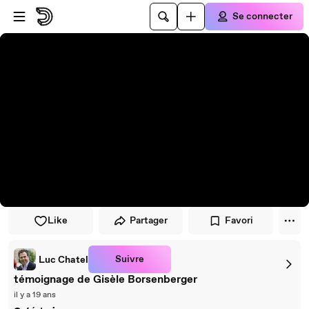
Passer au player
Passer au contenu principal
Se connecter
Like
Partager
Favori
Suivre
Luc Chatel
témoignage de Gisèle Borsenberger
il y a 19 ans