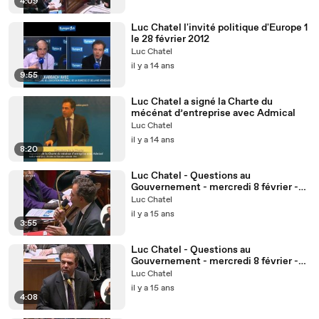
4:09
Luc Chatel l'invité politique d'Europe 1
le 28 février 2012
Luc Chatel
il y a 14 ans
9:55
Luc Chatel a signé la Charte du
mécénat d’entreprise avec Admical
Luc Chatel
il y a 14 ans
8:20
Luc Chatel - Questions au
Gouvernement - mercredi 8 février -
3/3
Luc Chatel
il y a 15 ans
3:55
Luc Chatel - Questions au
Gouvernement - mercredi 8 février -
2/3
Luc Chatel
il y a 15 ans
4:08