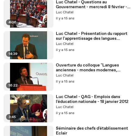
Luc Chatel - Questions au
Gouvernement - mercredi 8 février -
1/3
Luc Chatel
il y a 15 ans
4:06
Luc Chatel - Présentation du rapport
sur l'apprentissage des langues
vivantes
Luc Chatel
il y a 15 ans
14:39
Ouverture du colloque "Langues
anciennes - mondes modernes,
refonder l'enseignement du latin et du
Luc Chatel
grec"
il y a 15 ans
16:22
Luc Chatel - QAG - Emplois dans
l'éducation nationale - 18 janvier 2012
Luc Chatel
il y a 15 ans
3:45
Séminaire des chefs d'établissement
Eclair