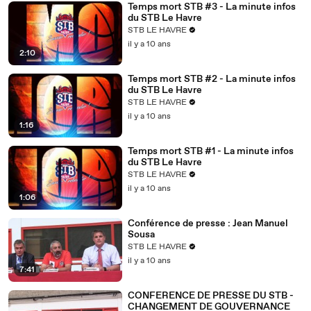
Temps mort STB #3 - La minute infos
du STB Le Havre
STB LE HAVRE
il y a 10 ans
2:10
Temps mort STB #2 - La minute infos
du STB Le Havre
STB LE HAVRE
il y a 10 ans
1:16
Temps mort STB #1 - La minute infos
du STB Le Havre
STB LE HAVRE
il y a 10 ans
1:06
Conférence de presse : Jean Manuel
Sousa
STB LE HAVRE
il y a 10 ans
7:41
CONFERENCE DE PRESSE DU STB -
CHANGEMENT DE GOUVERNANCE