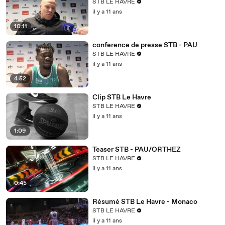
STB LE HAVRE
il y a 11 ans
10:11
conference de presse STB - PAU
STB LE HAVRE
il y a 11 ans
4:52
Clip STB Le Havre
STB LE HAVRE
il y a 11 ans
1:09
Teaser STB - PAU/ORTHEZ
STB LE HAVRE
il y a 11 ans
0:45
Résumé STB Le Havre - Monaco
STB LE HAVRE
il y a 11 ans