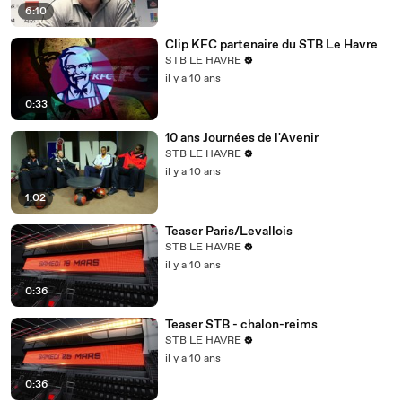
6:10
Clip KFC partenaire du STB Le Havre
STB LE HAVRE
il y a 10 ans
0:33
10 ans Journées de l'Avenir
STB LE HAVRE
il y a 10 ans
1:02
Teaser Paris/Levallois
STB LE HAVRE
il y a 10 ans
0:36
Teaser STB - chalon-reims
STB LE HAVRE
il y a 10 ans
0:36