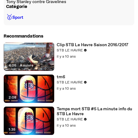
Tony Stanley contre Gravelines
Catégorie
🥇
Sport
Recommandations
Clip STB Le Havre Saison 2016/2017
STB LE HAVRE
il y a 10 ans
4:05
|
À suivre
tm6
STB LE HAVRE
il y a 10 ans
2:08
Temps mort STB #5 La minute info du
STB Le Havre
STB LE HAVRE
il y a 10 ans
1:35