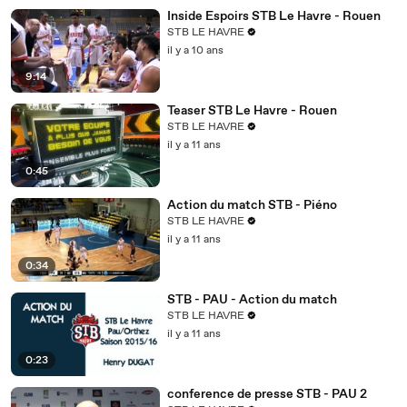
Inside Espoirs STB Le Havre - Rouen
STB LE HAVRE
il y a 10 ans
9:14
Teaser STB Le Havre - Rouen
STB LE HAVRE
il y a 11 ans
0:45
Action du match STB - Piéno
STB LE HAVRE
il y a 11 ans
0:34
STB - PAU - Action du match
STB LE HAVRE
il y a 11 ans
0:23
conference de presse STB - PAU 2