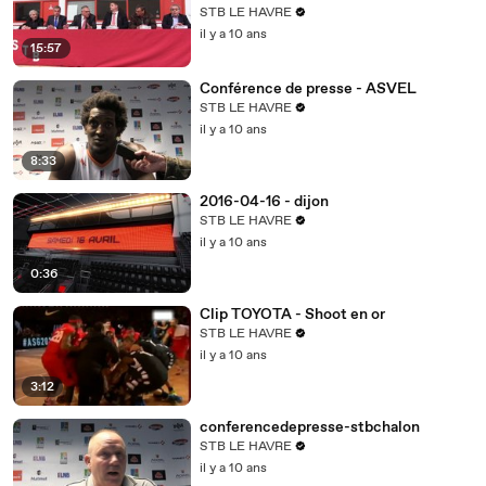
STB LE HAVRE
il y a 10 ans
15:57
Conférence de presse - ASVEL
STB LE HAVRE
il y a 10 ans
8:33
2016-04-16 - dijon
STB LE HAVRE
il y a 10 ans
0:36
Clip TOYOTA - Shoot en or
STB LE HAVRE
il y a 10 ans
3:12
conferencedepresse-stbchalon
STB LE HAVRE
il y a 10 ans