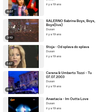
il y a 19 ans
4:07
SALERNO Sabrina Boys, Boys,
Boys(live)
Dusan
il y a 19 ans
3:10
Stoja - Od splava do splava
Dusan
il y a 19 ans
1:57
Cerena & Umberto Tozzi - Tu
07.07.2003
Dusan
il y a 19 ans
4:15
Anastacia - Im Outta Love
Dusan
il y a 19 ans