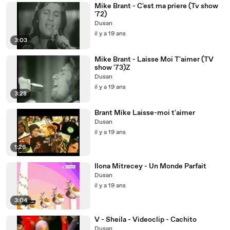
Mike Brant - C'est ma priere (Tv show
'72)
Dusan
il y a 19 ans
3:03
Mike Brant - Laisse Moi T'aimer (TV
show '73)Z
Dusan
il y a 19 ans
3:28
Brant Mike Laisse-moi t'aimer
Dusan
il y a 19 ans
1:26
Ilona Mitrecey - Un Monde Parfait
Dusan
il y a 19 ans
3:04
V - Sheila - Videoclip - Cachito
Dusan