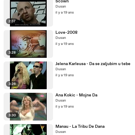
Scown
Dusan
il y a 19 ans
2:37
Love-2008
Dusan
il y a 19 ans
3:28
Jelena Karleusa - Da se zaljubim u tebe
Dusan
il y a 19 ans
3:26
Ana Kokic - Mojne Da
Dusan
il y a 19 ans
3:30
Manau - La Tribu De Dana
Dusan