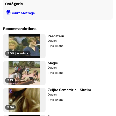
Catégorie
🎥
Court Métrage
Recommandations
Predateur
Dusan
il y a 18 ans
2:06
|
À suivre
Magie
Dusan
il y a 18 ans
2:13
Zeljko Samardzic - Slutim
Dusan
il y a 19 ans
3:04