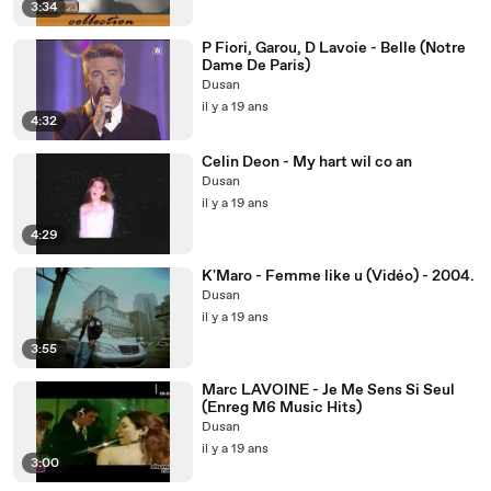
3:34
P Fiori, Garou, D Lavoie - Belle (Notre
Dame De Paris)
Dusan
il y a 19 ans
4:32
Celin Deon - My hart wil co an
Dusan
il y a 19 ans
4:29
K'Maro - Femme like u (Vidéo) - 2004.
Dusan
il y a 19 ans
3:55
Marc LAVOINE - Je Me Sens Si Seul
(Enreg M6 Music Hits)
Dusan
il y a 19 ans
3:00