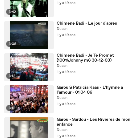
il y a 19 ans
3:42
Chimene Badi - Le jour d'apres
Dusan
il y a 19 ans
3:05
Chimene Badi - Je Te Promet
(100%Johnny m6 30-12-03)
Dusan
il y a 19 ans
3:12
Garou & Patricia Kaas - L'hymne a
l'amour - 01 04 06
Dusan
il y a 19 ans
3:12
Garou - Sardou - Les Rivieres de mon
enfance
Dusan
il y a 19 ans