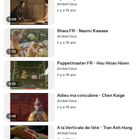
AmberCeca
il y a 18 ans
8:29
Shara FR - Naomi Kawase
AmberCeca
il y a 18 ans
7:01
Puppetmaster FR - Hou Hsiao Hsien
AmberCeca
il y a 18 ans
6:15
Adieu ma concubine - Chen Kaige
AmberCeca
il y a 18 ans
2:45
A la Verticale de l'été - Tran Anh Hung
AmberCeca