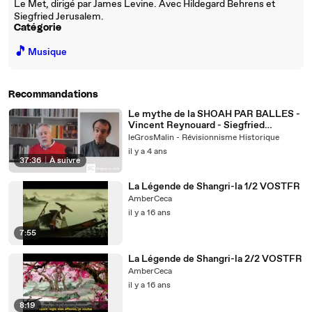
Le Met, dirigé par James Levine. Avec Hildegard Behrens et
Siegfried Jerusalem.
Catégorie
🎵
Musique
Recommandations
Le mythe de la SHOAH PAR BALLES -
Vincent Reynouard - Siegfried
Verbeke
leGrosMalin - Révisionnisme Historique
il y a 4 ans
37:36
|
À suivre
La Légende de Shangri-la 1/2 VOSTFR
AmberCeca
il y a 16 ans
7:55
La Légende de Shangri-la 2/2 VOSTFR
AmberCeca
il y a 16 ans
8:19