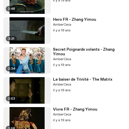
il y a 19 ans
2:48
Hero FR - Zhang Yimou
AmberCeca
il y a 19 ans
3:31
Secret Poignards volants - Zhang
Yimou
AmberCeca
il y a 19 ans
2:34
Le baiser de Trinité - The Matrix
AmberCeca
il y a 19 ans
2:53
Vivre FR - Zhang Yimou
AmberCeca
il y a 19 ans
2:58