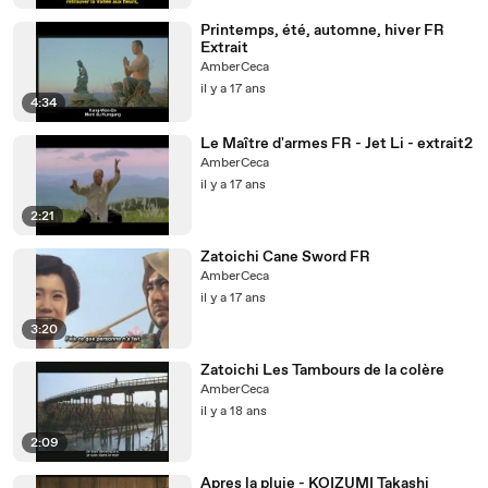
Printemps, été, automne, hiver FR
Extrait
AmberCeca
il y a 17 ans
4:34
Le Maître d'armes FR - Jet Li - extrait2
AmberCeca
il y a 17 ans
2:21
Zatoichi Cane Sword FR
AmberCeca
il y a 17 ans
3:20
Zatoichi Les Tambours de la colère
AmberCeca
il y a 18 ans
2:09
Apres la pluie - KOIZUMI Takashi