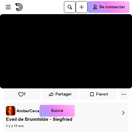
Passer au player
Passer au contenu principal
Se connecter
1
Partager
Favori
Suivre
AmberCeca
Eveil de Brunnhilde - Siegfried
il y a 19 ans