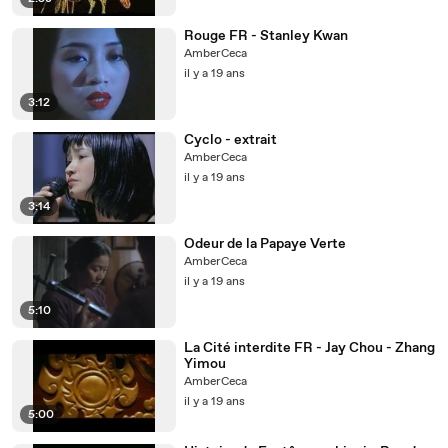
Rouge FR - Stanley Kwan
AmberCeca
il y a 19 ans
3:12
Cyclo - extrait
AmberCeca
il y a 19 ans
3:14
Odeur de la Papaye Verte
AmberCeca
il y a 19 ans
5:10
La Cité interdite FR - Jay Chou - Zhang
Yimou
AmberCeca
il y a 19 ans
5:00