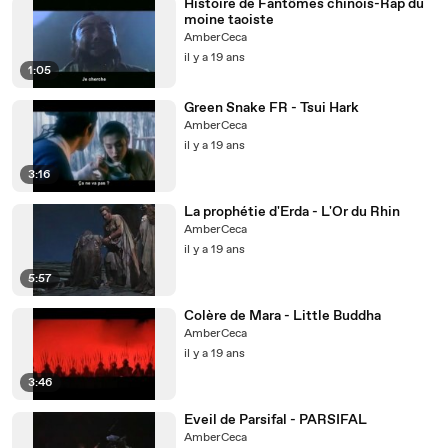
Histoire de Fantômes chinois-Rap du
moine taoiste
AmberCeca
il y a 19 ans
1:05
Green Snake FR - Tsui Hark
AmberCeca
il y a 19 ans
3:16
La prophétie d'Erda - L'Or du Rhin
AmberCeca
il y a 19 ans
5:57
Colère de Mara - Little Buddha
AmberCeca
il y a 19 ans
3:46
Eveil de Parsifal - PARSIFAL
AmberCeca