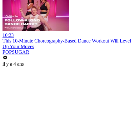
10:23
This 10-Minute Choreography-Based Dance Workout Will Level
Up Your Moves
POPSUGAR
il y a 4 ans