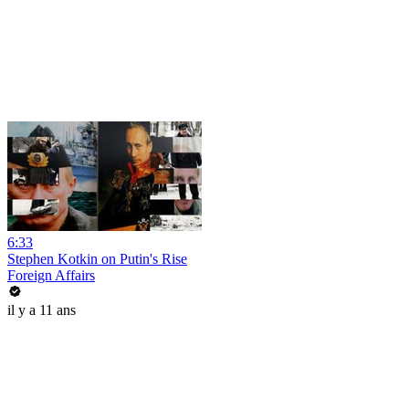
6:33
Stephen Kotkin on Putin's Rise
Foreign Affairs
il y a 11 ans