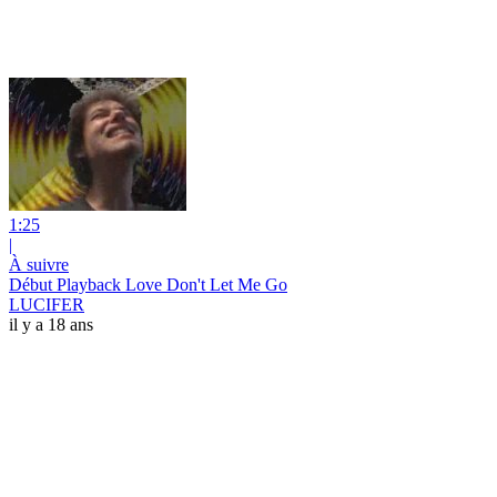
1:25
|
À suivre
Début Playback Love Don't Let Me Go
LUCIFER
il y a 18 ans