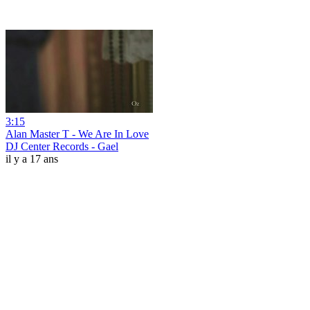
3:15
Alan Master T - We Are In Love
DJ Center Records - Gael
il y a 17 ans