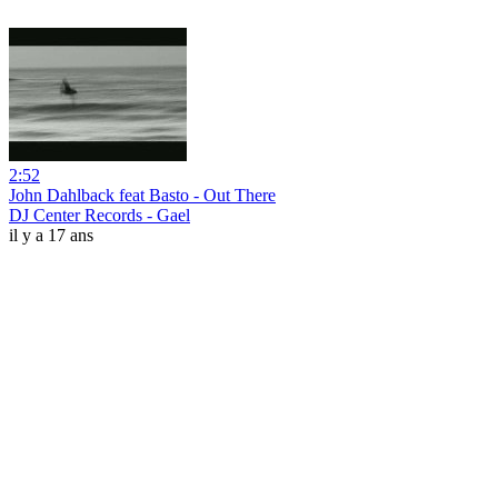
2:52
John Dahlback feat Basto - Out There
DJ Center Records - Gael
il y a 17 ans