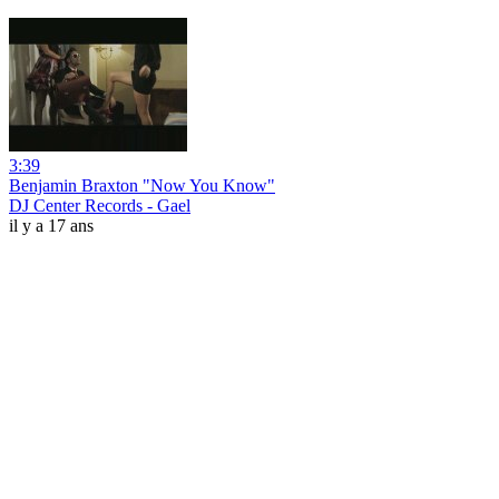
3:39
Benjamin Braxton "Now You Know"
DJ Center Records - Gael
il y a 17 ans