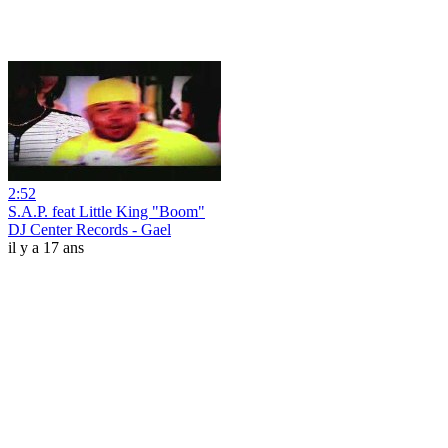
2:52
S.A.P. feat Little King "Boom"
DJ Center Records - Gael
il y a 17 ans