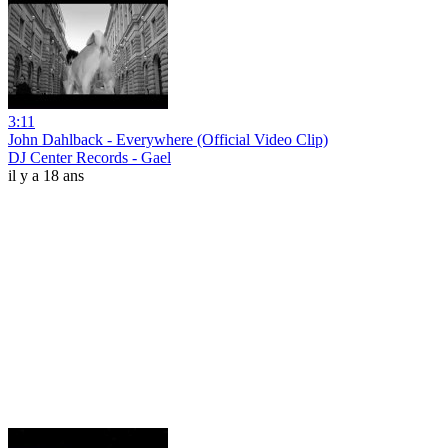
3:11
John Dahlback - Everywhere (Official Video Clip)
DJ Center Records - Gael
il y a 18 ans