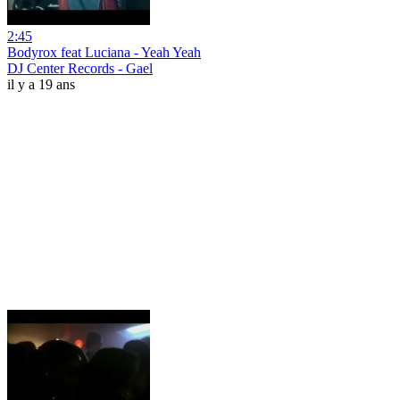
2:45
Bodyrox feat Luciana - Yeah Yeah
DJ Center Records - Gael
il y a 19 ans