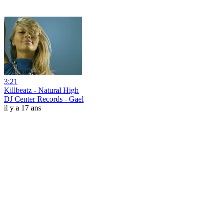
3:21
Killbeatz - Natural High
DJ Center Records - Gael
il y a 17 ans