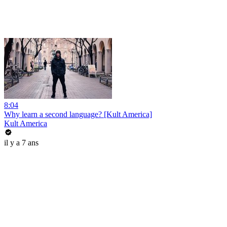
8:04
Why learn a second language? [Kult America]
Kult America
il y a 7 ans