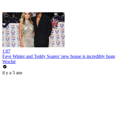
1:07
Faye Winter and Teddy Soares’ new house is incredibly huge
Wochit
il y a 5 ans