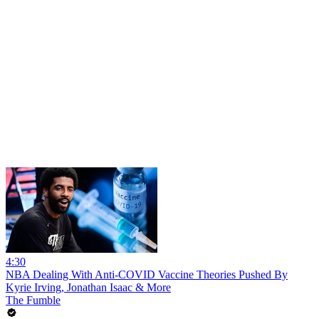
4:30
NBA Dealing With Anti-COVID Vaccine Theories Pushed By
Kyrie Irving, Jonathan Isaac & More
The Fumble