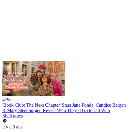
4:36
'Book Club: The Next Chapter' Stars Jane Fonda, Candice Bergen
& Mary Steenburgen Reveal Who They’d Go to Jail With
SheKnows
il y a 3 ans