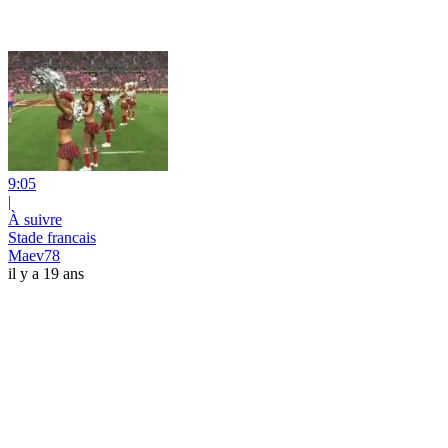
9:05
|
À suivre
Stade francais
Maev78
il y a 19 ans