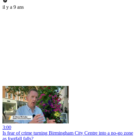
il y a 9 ans
3:00
Is fear of crime turning Birmingham City Centre into a no-go zone
as footfall falls?