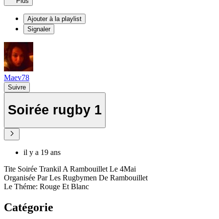
Plus
Ajouter à la playlist
Signaler
Maev78
Suivre
Soirée rugby 1
il y a 19 ans
Tite Soirée Trankil A Rambouillet Le 4Mai
Organisée Par Les Rugbymen De Rambouillet
Le Théme: Rouge Et Blanc
Catégorie