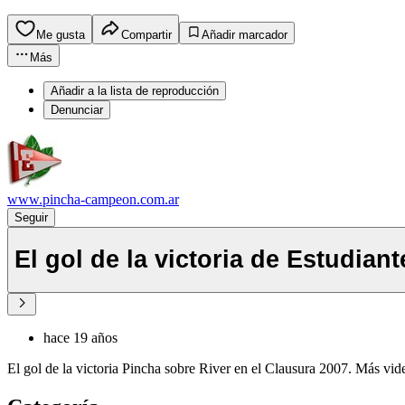
Me gusta
Compartir
Añadir marcador
Más
Añadir a la lista de reproducción
Denunciar
www.pincha-campeon.com.ar
Seguir
El gol de la victoria de Estudiant
hace 19 años
El gol de la victoria Pincha sobre River en el Clausura 2007. Más 