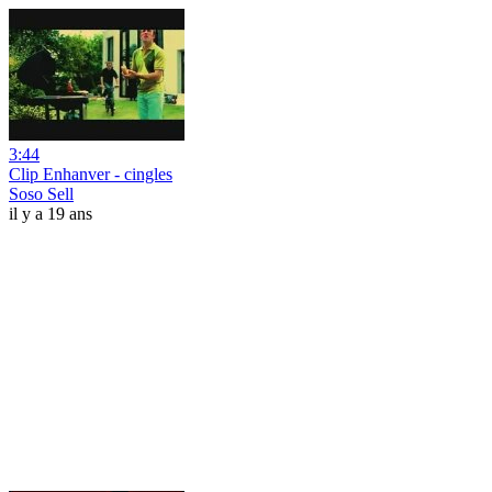
3:44
Clip Enhanver - cingles
Soso Sell
il y a 19 ans