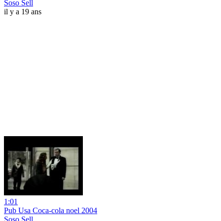
Soso Sell
il y a 19 ans
1:01
Pub Usa Coca-cola noel 2004
Soso Sell