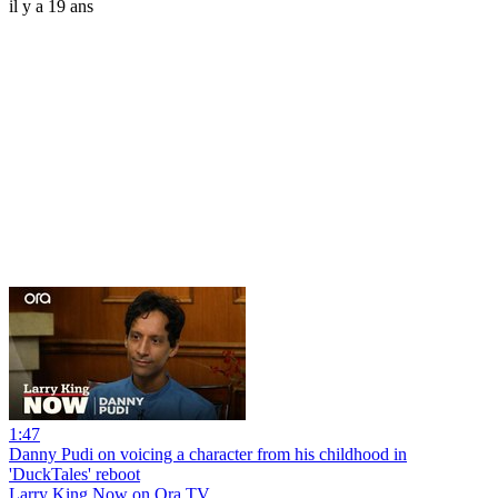
il y a 19 ans
1:47
Danny Pudi on voicing a character from his childhood in
'DuckTales' reboot
Larry King Now on Ora.TV