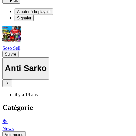
Plus
Ajouter à la playlist
Signaler
Soso Sell
Suivre
Anti Sarko
il y a 19 ans
Catégorie
🗞
News
Voir moins