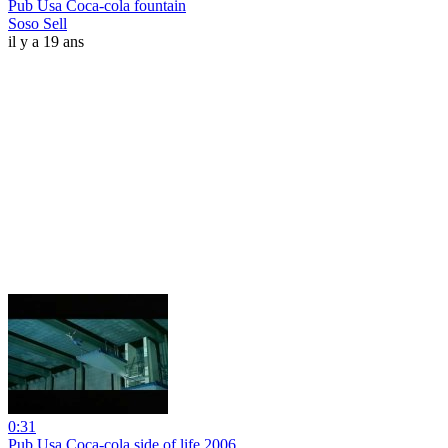
Pub Usa Coca-cola fountain
Soso Sell
il y a 19 ans
0:31
Pub Usa Coca-cola side of life 2006