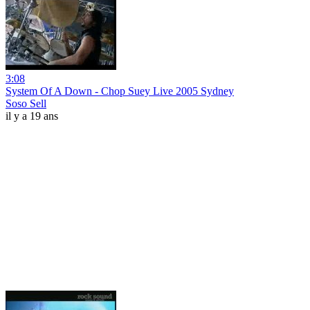
3:08
System Of A Down - Chop Suey Live 2005 Sydney
Soso Sell
il y a 19 ans