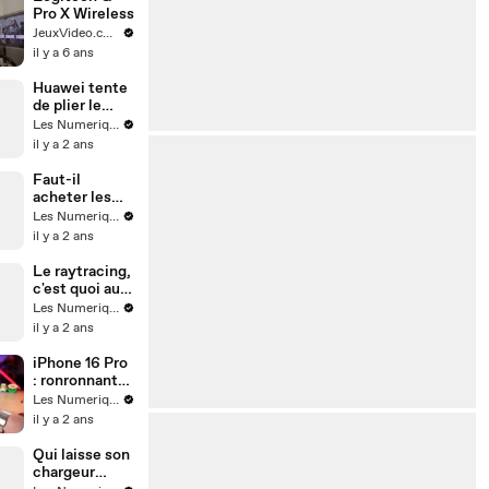
Pro X Wireless
JeuxVideo.com
il y a 6 ans
Huawei tente
de plier le
game
Les Numeriques
il y a 2 ans
Faut-il
acheter les
nouveaux
Les Numeriques
AirPods ?
il y a 2 ans
Le raytracing,
c'est quoi au
juste ?
Les Numeriques
il y a 2 ans
iPhone 16 Pro
: ronronnant
mais toujours
Les Numeriques
excellent
il y a 2 ans
Qui laisse son
chargeur