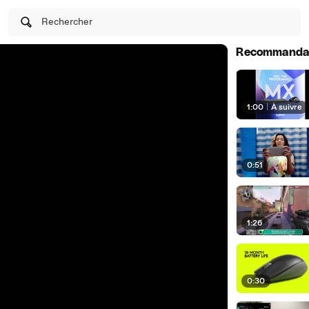
Rechercher
Recommanda
1:00
|
À suivre
0:51
1:26
0:30