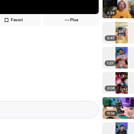
2:24
Favori
Plus
0:47
1:27
2:06
11:16