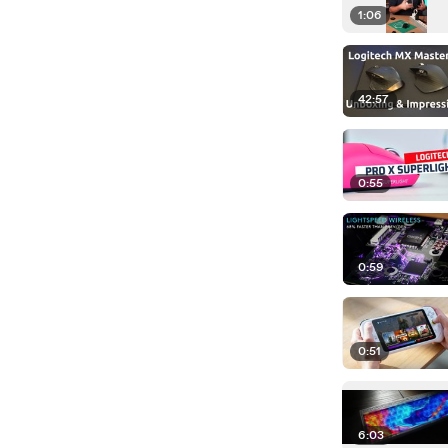
1:06
42:57
0:55
0:59
0:51
6:03