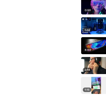
0:50
1:02
6:03
2:14
1:15