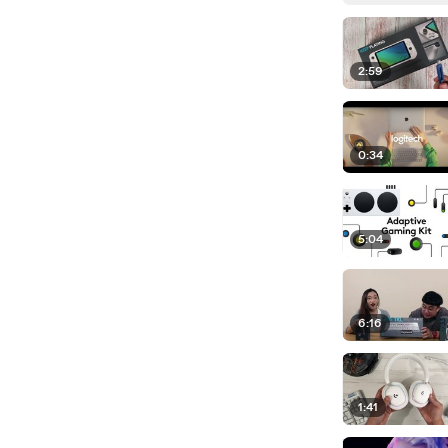
2:59
0:34
5:04
6:16
1:41