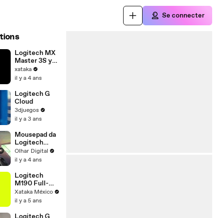
Se connecter
tions
Logitech MX
Master 3S y
MX
xataka
Mechanical
il y a 4 ans
Logitech G
Cloud
3djuegos
il y a 3 ans
Mousepad da
Logitech
carrega
Olhar Digital
mouse
il y a 4 ans
wireless
durante o uso
Logitech
M190 Full-
size Wireless
Xataka México
Mouse
il y a 5 ans
Logitech G