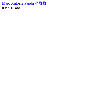
Marc-Antoine Panda 小盼盼
il y a 16 ans