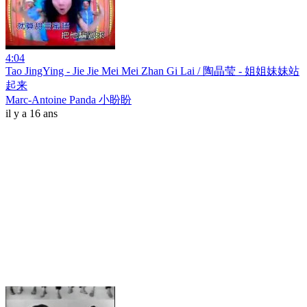
4:04
Tao JingYing - Jie Jie Mei Mei Zhan Gi Lai / 陶晶莹 - 姐姐妹妹站
起来
Marc-Antoine Panda 小盼盼
il y a 16 ans