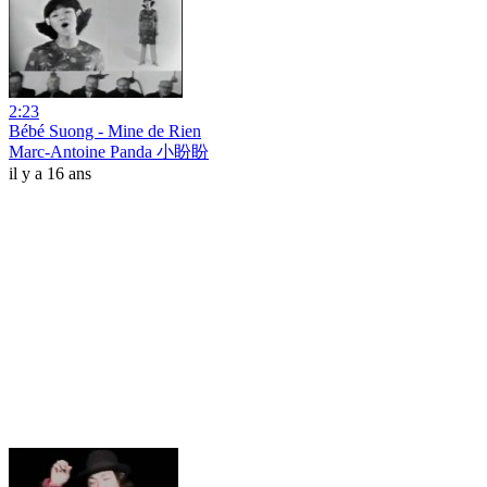
2:23
Bébé Suong - Mine de Rien
Marc-Antoine Panda 小盼盼
il y a 16 ans