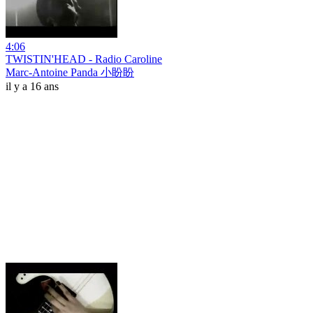
4:06
TWISTIN'HEAD - Radio Caroline
Marc-Antoine Panda 小盼盼
il y a 16 ans