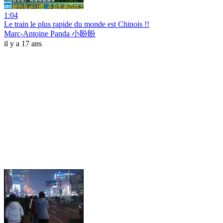
1:04
Le train le plus rapide du monde est Chinois !!
Marc-Antoine Panda 小盼盼
il y a 17 ans