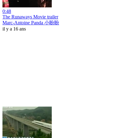
0:48
The Runaways Movie trailer
Marc-Antoine Panda 小盼盼
il y a 16 ans