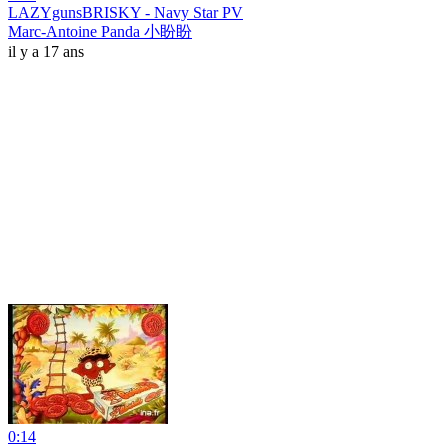
LAZYgunsBRISKY - Navy Star PV
Marc-Antoine Panda 小盼盼
il y a 17 ans
0:14