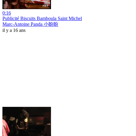
0:16
Publicité Biscuits Bamboula Saint Michel
Marc-Antoine Panda 小盼盼
il y a 16 ans