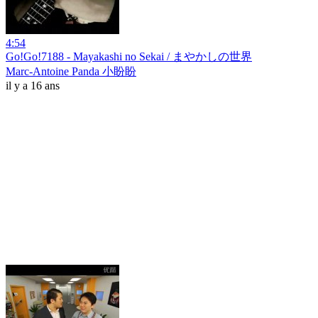
4:54
Go!Go!7188 - Mayakashi no Sekai / まやかしの世界
Marc-Antoine Panda 小盼盼
il y a 16 ans