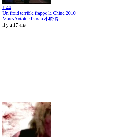
1:44
Un froid terrible frappe la Chine 2010
Marc-Antoine Panda 小盼盼
il y a 17 ans