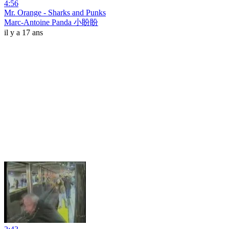
4:56
Mr. Orange - Sharks and Punks
Marc-Antoine Panda 小盼盼
il y a 17 ans