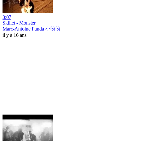
3:07
Skillet - Monster
Marc-Antoine Panda 小盼盼
il y a 16 ans