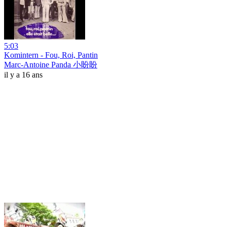
5:03
Komintern - Fou, Roi, Pantin
Marc-Antoine Panda 小盼盼
il y a 16 ans