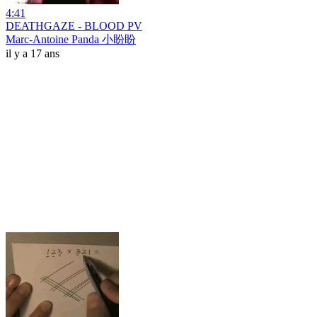
4:41
DEATHGAZE - BLOOD PV
Marc-Antoine Panda 小盼盼
il y a 17 ans