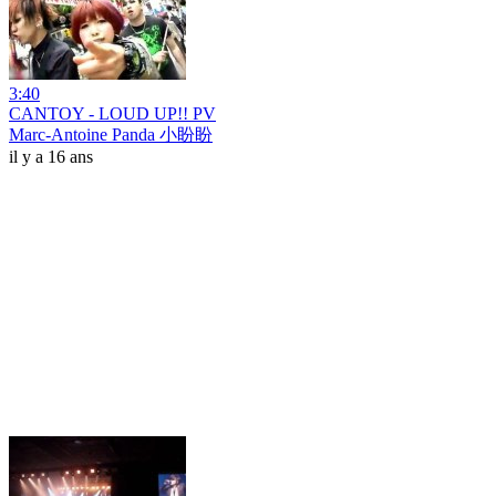
3:40
CANTOY - LOUD UP!! PV
Marc-Antoine Panda 小盼盼
il y a 16 ans