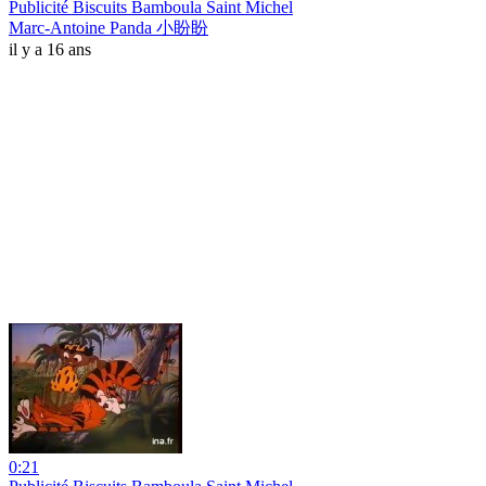
Publicité Biscuits Bamboula Saint Michel
Marc-Antoine Panda 小盼盼
il y a 16 ans
0:21