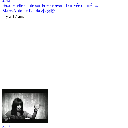
2:43
Saoule, elle chute sur la voie avant l'arrivée du métro...
Marc-Antoine Panda 小盼盼
il y a 17 ans
3:17