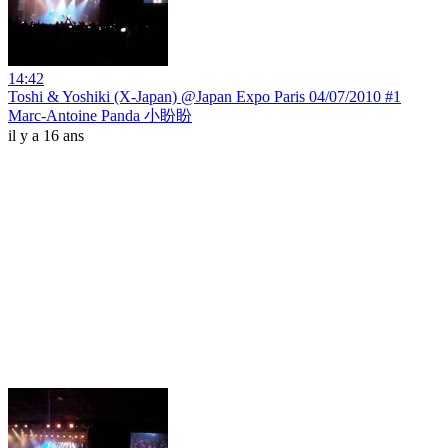
14:42
Toshi & Yoshiki (X-Japan) @Japan Expo Paris 04/07/2010 #1
Marc-Antoine Panda 小盼盼
il y a 16 ans