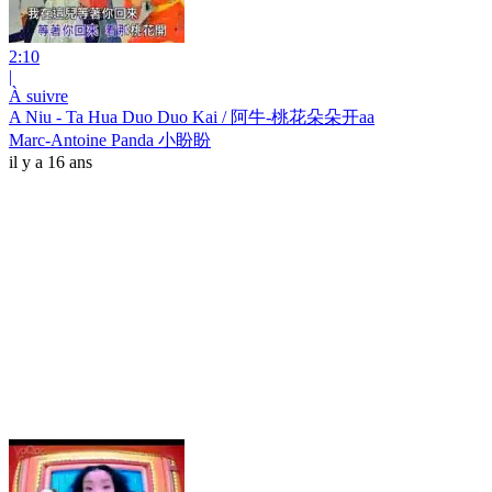
2:10
|
À suivre
A Niu - Ta Hua Duo Duo Kai / 阿牛-桃花朵朵开aa
Marc-Antoine Panda 小盼盼
il y a 16 ans