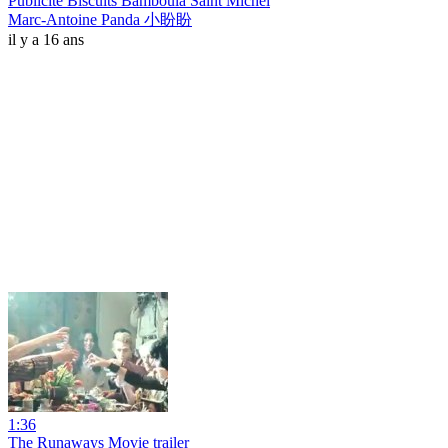
Publicité Biscuits Bamboula Saint Michel
Marc-Antoine Panda 小盼盼
il y a 16 ans
1:36
The Runaways Movie trailer