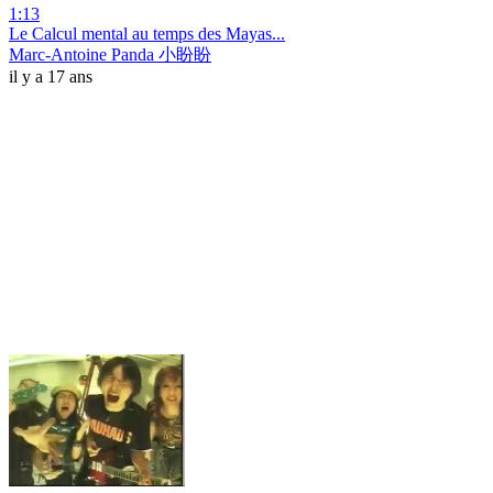
1:13
Le Calcul mental au temps des Mayas...
Marc-Antoine Panda 小盼盼
il y a 17 ans