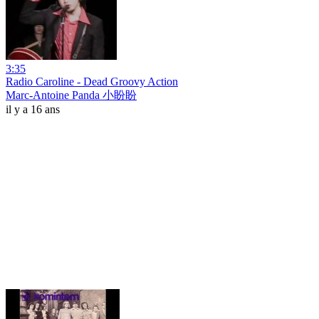
3:35
Radio Caroline - Dead Groovy Action
Marc-Antoine Panda 小盼盼
il y a 16 ans