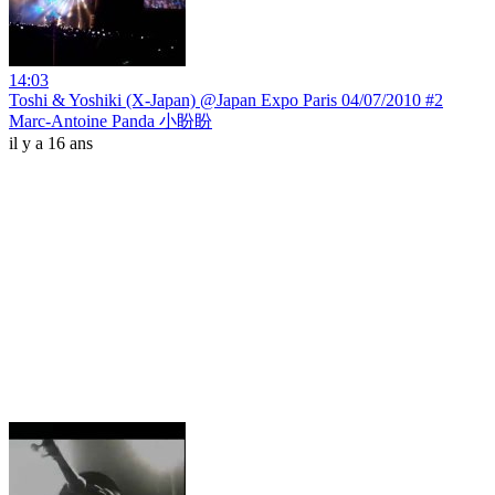
14:03
Toshi & Yoshiki (X-Japan) @Japan Expo Paris 04/07/2010 #2
Marc-Antoine Panda 小盼盼
il y a 16 ans