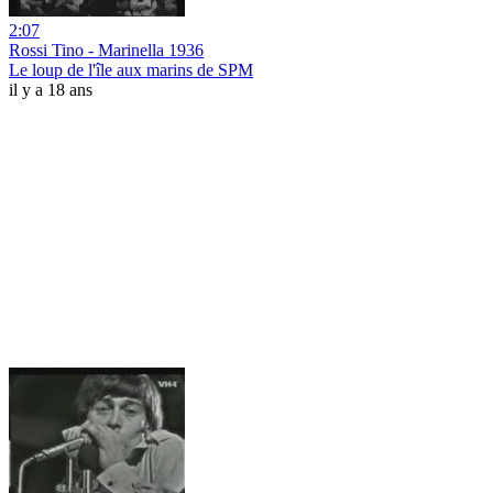
2:07
Rossi Tino - Marinella 1936
Le loup de l'île aux marins de SPM
il y a 18 ans