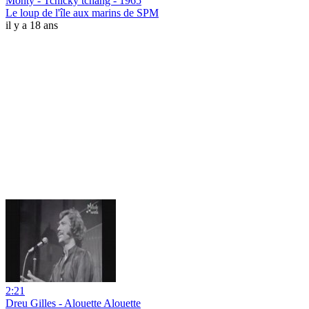
Monty - Tchicky tchang - 1965
Le loup de l'île aux marins de SPM
il y a 18 ans
2:21
Dreu Gilles - Alouette Alouette