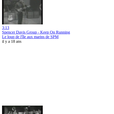
3:13
Spencer Davis Group - Keep On Running
Le loup de l'île aux marins de SPM
il y a 18 ans