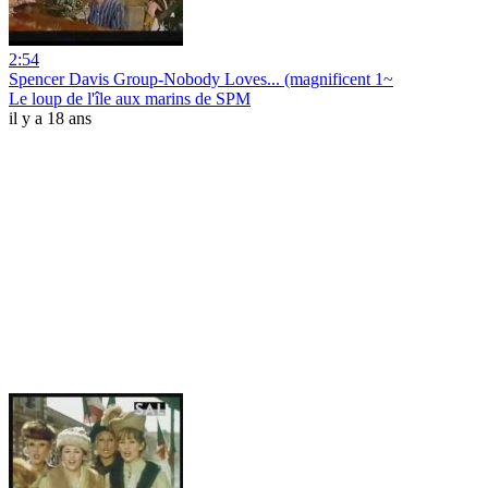
2:54
Spencer Davis Group-Nobody Loves... (magnificent 1~
Le loup de l'île aux marins de SPM
il y a 18 ans