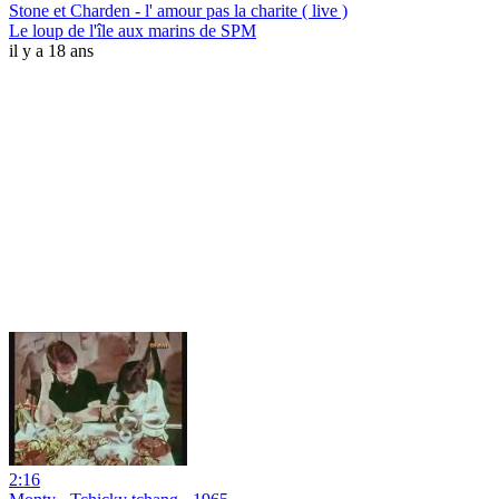
Stone et Charden - l' amour pas la charite ( live )
Le loup de l'île aux marins de SPM
il y a 18 ans
2:16