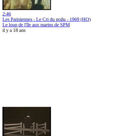
2:46
Les Parisiennes - Le Cri du poilu - 1969 (HQ)
Le loup de l'île aux marins de SPM
il y a 18 ans