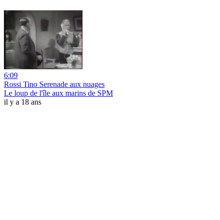
6:09
Rossi Tino Serenade aux nuages
Le loup de l'île aux marins de SPM
il y a 18 ans