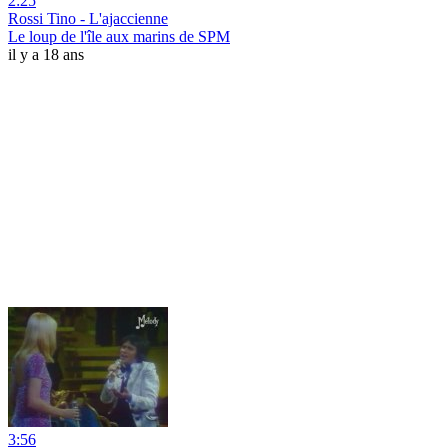
2:25
Rossi Tino - L'ajaccienne
Le loup de l'île aux marins de SPM
il y a 18 ans
3:56