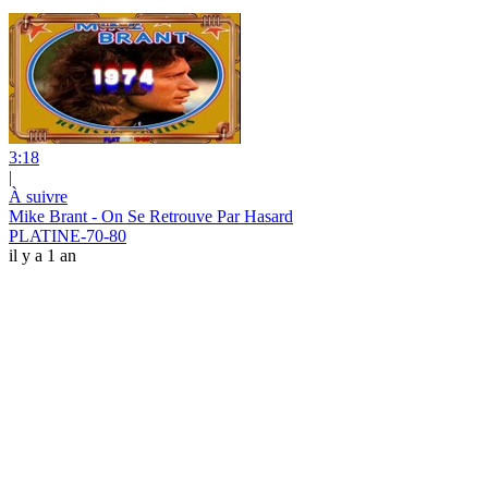
3:18
|
À suivre
Mike Brant - On Se Retrouve Par Hasard
PLATINE-70-80
il y a 1 an