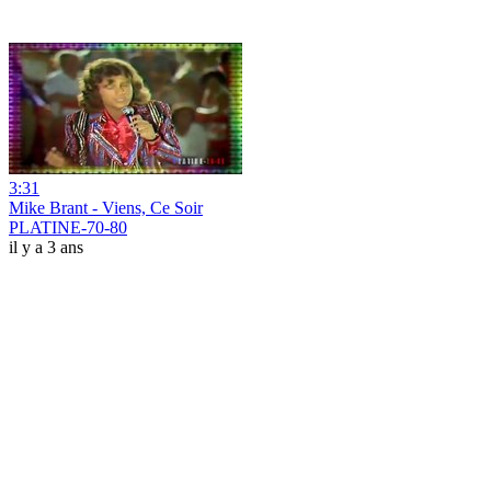
3:31
Mike Brant - Viens, Ce Soir
PLATINE-70-80
il y a 3 ans