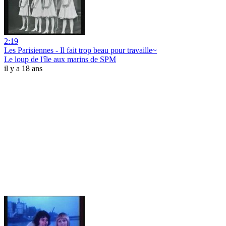
2:19
Les Parisiennes - Il fait trop beau pour travaille~
Le loup de l'île aux marins de SPM
il y a 18 ans