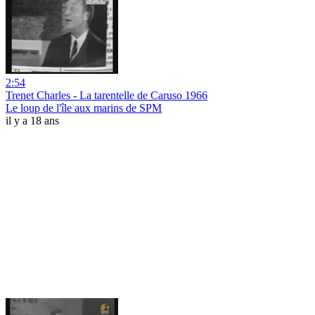
2:54
Trenet Charles - La tarentelle de Caruso 1966
Le loup de l'île aux marins de SPM
il y a 18 ans