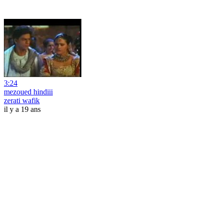
3:24
mezoued hindiii
zerati wafik
il y a 19 ans