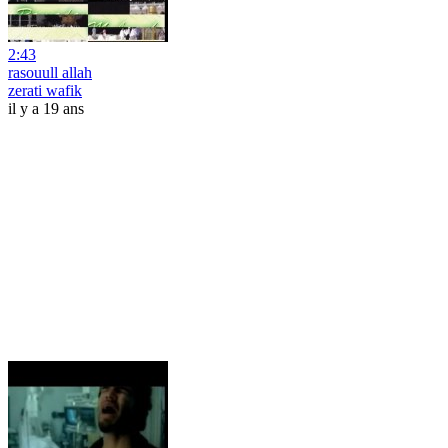
2:43
rasouull allah
zerati wafik
il y a 19 ans