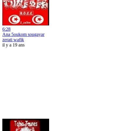
6:28
Ana 5oukom sougayar
zerati wafik
il y a 19 ans