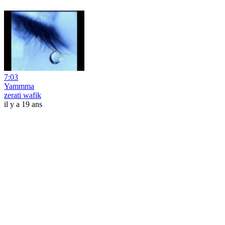
7:03
Yammma
zerati wafik
il y a 19 ans