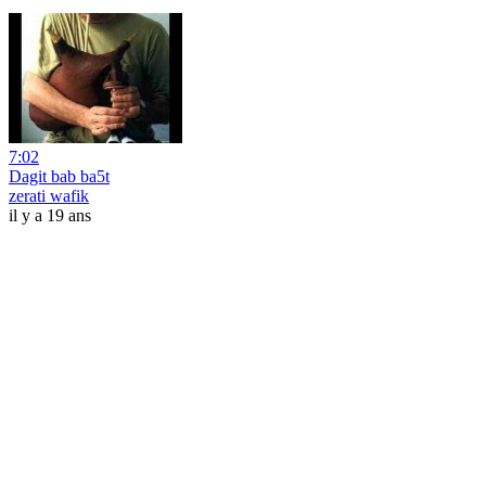
7:02
Dagit bab ba5t
zerati wafik
il y a 19 ans