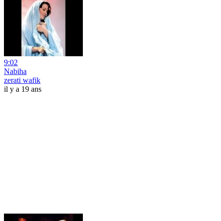
9:02
Nabiha
zerati wafik
il y a 19 ans