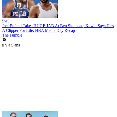
5:45
Joel Embiid Takes HUGE JAB At Ben Simmons, Kawhi Says He's
A Clipper For Life: NBA Media Day Recap
The Fumble
il y a 5 ans