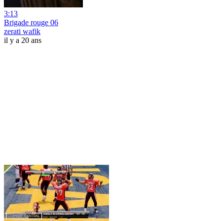
3:13
Brigade rouge 06
zerati wafik
il y a 20 ans