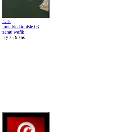
4:18
mon bled tunisie 03
zerati wafik
il y a 19 ans