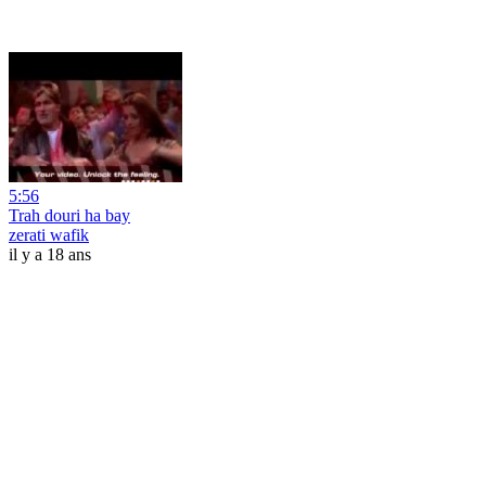
5:56
Trah douri ha bay
zerati wafik
il y a 18 ans