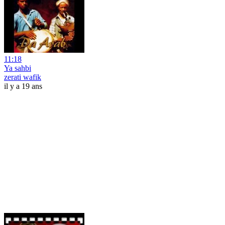
11:18
Ya sahbi
zerati wafik
il y a 19 ans