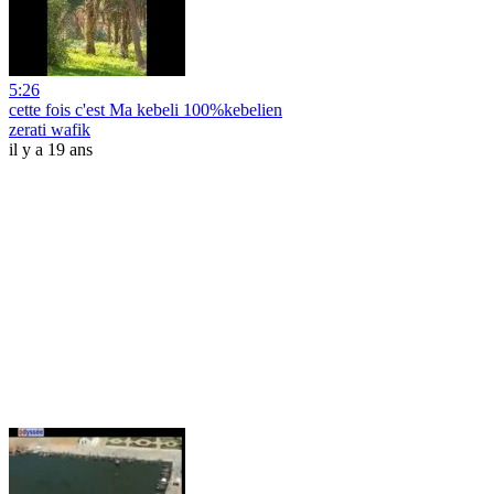
5:26
cette fois c'est Ma kebeli 100%kebelien
zerati wafik
il y a 19 ans