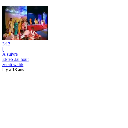
3:13
|
À suivre
Ekteb 3al hout
zerati wafik
il y a 18 ans