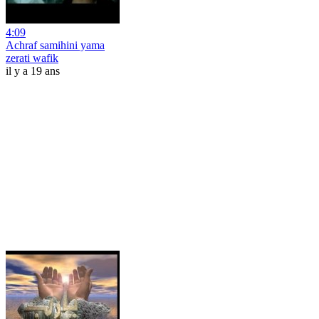
4:09
Achraf samihini yama
zerati wafik
il y a 19 ans