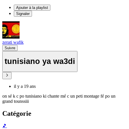
Ajouter à la playlist
Signaler
zerati wafik
Suivre
tunisiano ya wa3di
il y a 19 ans
on sé k c po tunisiano ki chante mé c un peti montage fé po un
grand tounssiii
Catégorie
🎵