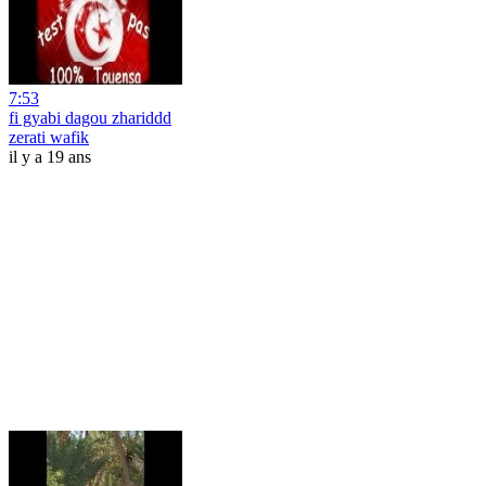
7:53
fi gyabi dagou zhariddd
zerati wafik
il y a 19 ans