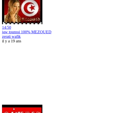
14:50
jaw tounssi 100% MEZOUED
zerati wafik
il y a 19 ans