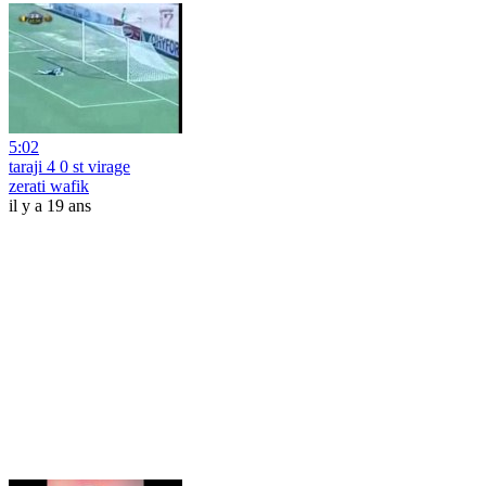
5:02
taraji 4 0 st virage
zerati wafik
il y a 19 ans