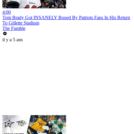
4:00
Tom Brady Got INSANELY Booed By Patriots Fans In His Return
To Gillette Stadium
The Fumble
il y a 5 ans