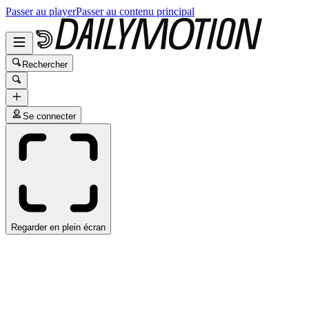
Passer au player
Passer au contenu principal
Rechercher
Se connecter
Regarder en plein écran