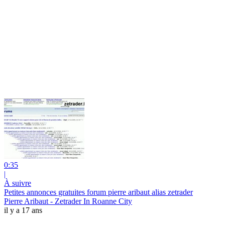
0:35
|
À suivre
Petites annonces gratuites forum pierre aribaut alias zetrader
Pierre Aribaut - Zetrader In Roanne City
il y a 17 ans