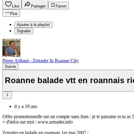
Like
Partager
Favori
Plus
Ajouter à la playlist
Signaler
Pierre Aribaut - Zetrader In Roanne City
Suivre
Roanne balade vtt en roannais r
il y a 19 ans
Offre promotionnelle sur un compte sans frais : je te parraine et tu as
+ d'infos sur moi : www.zetrader.info
Zetrader en balade en roannais 1er mai 2007 :