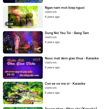
Ngan nam mot kiep nguoi
Viettrinh
8 years ago
4:06
Dung Noi Yeu Toi - Bang Tam
Viettrinh
8 years ago
5:12
Nuoc mat dem giao thua - Karaoke
Viettrinh
8 years ago
26:32
Con se ve me oi - Karaoke
Viettrinh
8 years ago
4:32