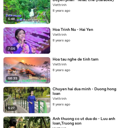
Duyen phan - Nhac che (Karaoke)
Viettrinh
8 years ago
5:48
Hoa Trinh Nu - Hai Yen
Viettrinh
8 years ago
7:05
Hoa tau nghe de tinh tam
Viettrinh
8 years ago
56:33
Chuyen hai dua minh - Duong hong
loan
Viettrinh
8 years ago
5:27
Anh thuong co ut dua do - Luu anh
loan,Truong son