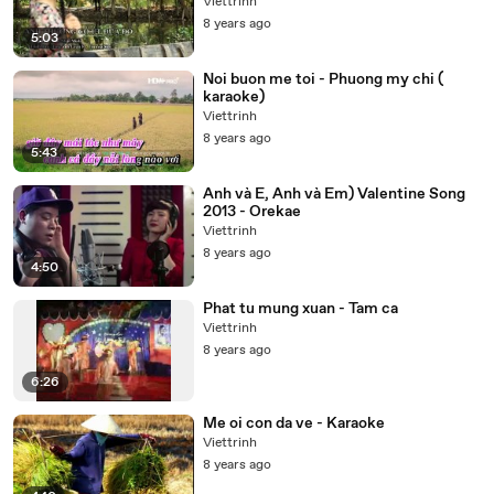
Viettrinh
8 years ago
5:03
Noi buon me toi - Phuong my chi (
karaoke)
Viettrinh
8 years ago
5:43
Anh và E, Anh và Em) Valentine Song
2013 - Orekae
Viettrinh
8 years ago
4:50
Phat tu mung xuan - Tam ca
Viettrinh
8 years ago
6:26
Me oi con da ve - Karaoke
Viettrinh
8 years ago