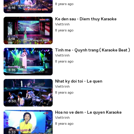
8 years ago
6:16
Ke den sau - Diem thuy Karaoke
Viettrinh
8 years ago
5:18
Tinh me - Quynh trang ( Karaoke Beat )
Viettrinh
8 years ago
5:35
Nhat ky doi toi - Le quen
Viettrinh
8 years ago
6:50
Hoa no ve dem - Le quyen Karaoke
Viettrinh
8 years ago
5:33