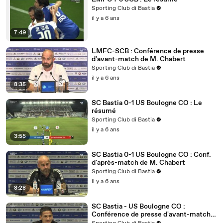
Sporting Club di Bastia
il y a 6 ans
7:49
LMFC-SCB : Conférence de presse
d'avant-match de M. Chabert
Sporting Club di Bastia
il y a 6 ans
8:35
SC Bastia 0-1 US Boulogne CO : Le
résumé
Sporting Club di Bastia
il y a 6 ans
3:55
SC Bastia 0-1 US Boulogne CO : Conf.
d'après-match de M. Chabert
Sporting Club di Bastia
il y a 6 ans
8:28
SC Bastia - US Boulogne CO :
Conférence de presse d'avant-match
de C. Ben Saada