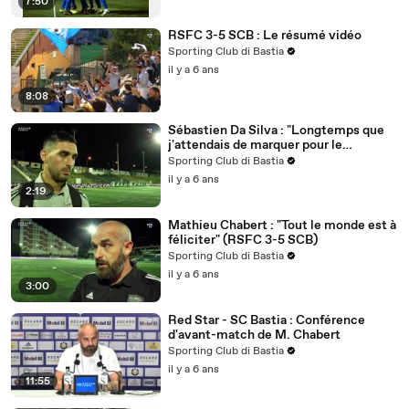
7:50
RSFC 3-5 SCB : Le résumé vidéo
Sporting Club di Bastia
il y a 6 ans
8:08
Sébastien Da Silva : "Longtemps que
j'attendais de marquer pour le
Sporting" (RSFC 3-5 SCB)
Sporting Club di Bastia
il y a 6 ans
2:19
Mathieu Chabert : "Tout le monde est à
féliciter" (RSFC 3-5 SCB)
Sporting Club di Bastia
il y a 6 ans
3:00
Red Star - SC Bastia : Conférence
d'avant-match de M. Chabert
Sporting Club di Bastia
il y a 6 ans
11:55