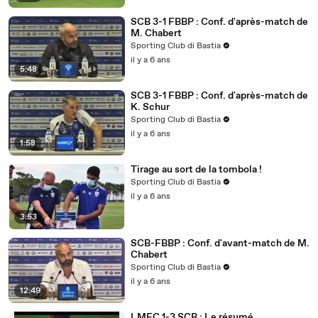
SCB 3-1 FBBP : Conf. d'après-match de
M. Chabert
Sporting Club di Bastia
il y a 6 ans
5:48
SCB 3-1 FBBP : Conf. d'après-match de
K. Schur
Sporting Club di Bastia
il y a 6 ans
1:58
Tirage au sort de la tombola !
Sporting Club di Bastia
il y a 6 ans
3:53
SCB-FBBP : Conf. d'avant-match de M.
Chabert
Sporting Club di Bastia
il y a 6 ans
12:49
LMFC 1-3 SCB : Le résumé