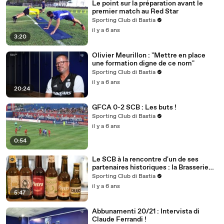
Le point sur la préparation avant le
premier match au Red Star
Sporting Club di Bastia
il y a 6 ans
3:20
Olivier Meurillon : "Mettre en place
une formation digne de ce nom"
Sporting Club di Bastia
il y a 6 ans
20:24
GFCA 0-2 SCB : Les buts !
Sporting Club di Bastia
il y a 6 ans
0:54
Le SCB à la rencontre d'un de ses
partenaires historiques : la Brasserie
Pietra !
Sporting Club di Bastia
il y a 6 ans
5:47
Abbunamenti 20/21 : Intervista di
Claude Ferrandi !