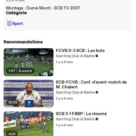
il y a 19 ans
Montage : Dumè Monti - SCB TV 2007
Catégorie
🥇
Sport
Recommandations
FCVB 0-3 SCB : Les buts
Sporting Club di Bastia
il y a 6 ans
1:57
|
À suivre
SCB-FCVB : Conf. d'avant-match de
M. Chabert
Sporting Club di Bastia
il y a 6 ans
15:38
SCB 3-1 FBBP : Le résumé
Sporting Club di Bastia
il y a 6 ans
4:01