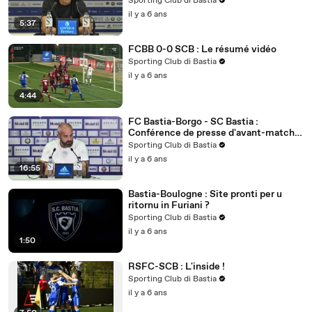
Sporting Club di Bastia
il y a 6 ans
5:37
FCBB 0-0 SCB : Le résumé vidéo
Sporting Club di Bastia
il y a 6 ans
4:44
FC Bastia-Borgo - SC Bastia :
Conférence de presse d'avant-match
de M. Chabert
Sporting Club di Bastia
il y a 6 ans
16:55
Bastia-Boulogne : Site pronti per u
ritornu in Furiani ?
Sporting Club di Bastia
il y a 6 ans
1:50
RSFC-SCB : L'inside !
Sporting Club di Bastia
il y a 6 ans