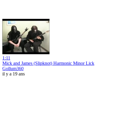
1:11
Mick and James (Slipknot) Harmonic Minor Lick
Gollum360
il y a 19 ans