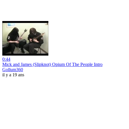
0:44
Mick and James (Slipknot) Opium Of The People Intro
Gollum360
il y a 19 ans