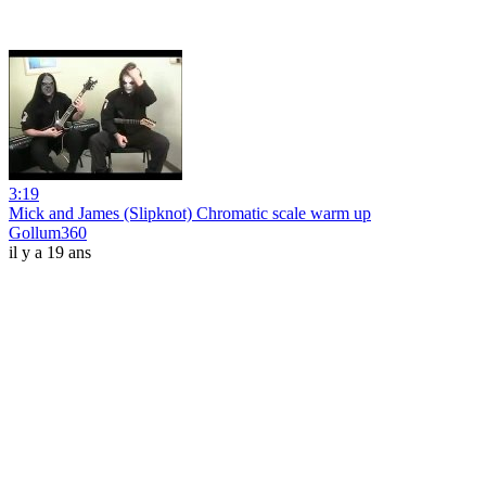
3:19
Mick and James (Slipknot) Chromatic scale warm up
Gollum360
il y a 19 ans