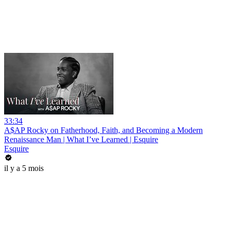
33:34
A$AP Rocky on Fatherhood, Faith, and Becoming a Modern
Renaissance Man | What I’ve Learned | Esquire
Esquire
il y a 5 mois