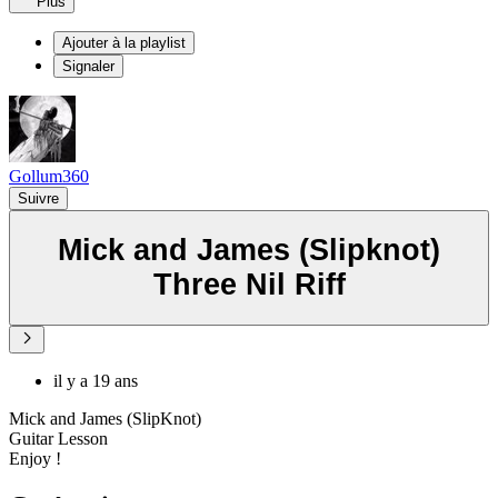
Plus
Ajouter à la playlist
Signaler
Gollum360
Suivre
Mick and James (Slipknot)
Three Nil Riff
il y a 19 ans
Mick and James (SlipKnot)
Guitar Lesson
Enjoy !