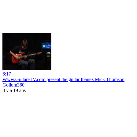
6:17
Www.GuitareTV.com present the guitar Ibanez Mick Thomson
Gollum360
il y a 19 ans