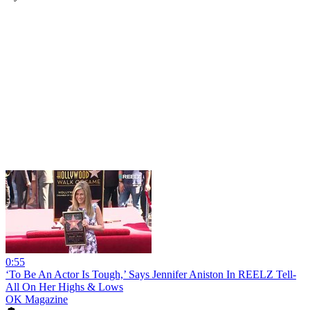
0:55
‘To Be An Actor Is Tough,’ Says Jennifer Aniston In REELZ Tell-
All On Her Highs & Lows
OK Magazine