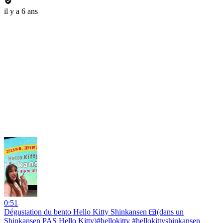
il y a 6 ans
0:51
Dégustation du bento Hello Kitty Shinkansen 🍱(dans un
Shinkansen PAS Hello Kitty)#hellokitty #hellokittyshinkansen