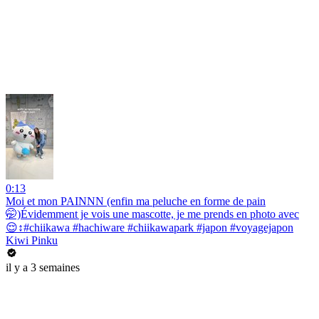
0:13
Moi et mon PAINNN (enfin ma peluche en forme de pain
🤭)Évidemment je vois une mascotte, je me prends en photo avec
😌↕️#chiikawa #hachiware #chiikawapark #japon #voyagejapon
Kiwi Pinku
il y a 3 semaines