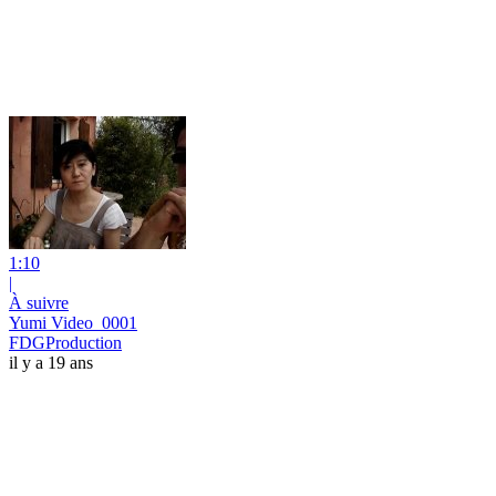
1:10
|
À suivre
Yumi Video_0001
FDGProduction
il y a 19 ans