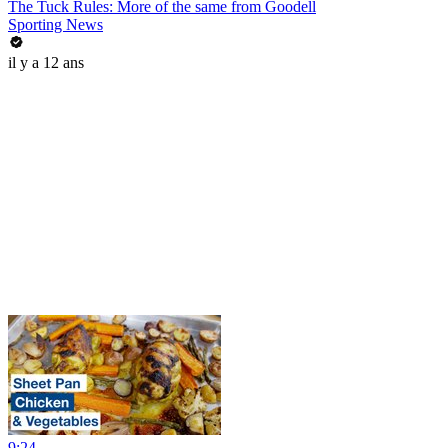
The Tuck Rules: More of the same from Goodell
Sporting News
il y a 12 ans
9:24