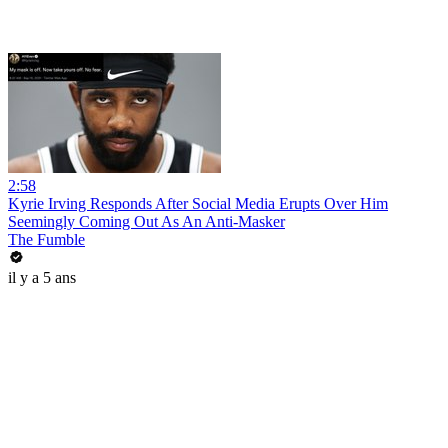
2:58
Kyrie Irving Responds After Social Media Erupts Over Him
Seemingly Coming Out As An Anti-Masker
The Fumble
il y a 5 ans