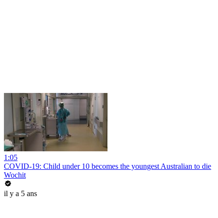
1:05
COVID-19: Child under 10 becomes the youngest Australian to die
Wochit
il y a 5 ans