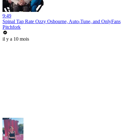
9:49
Spinal Tap Rate Ozzy Osbourne, Auto-Tune, and OnlyFans
Pitchfork
il y a 10 mois