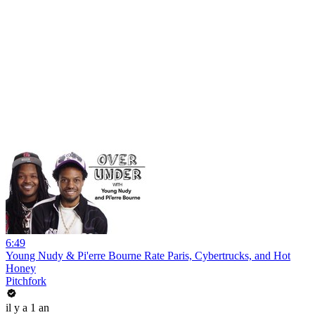
6:49
Young Nudy & Pi'erre Bourne Rate Paris, Cybertrucks, and Hot
Honey
Pitchfork
il y a 1 an