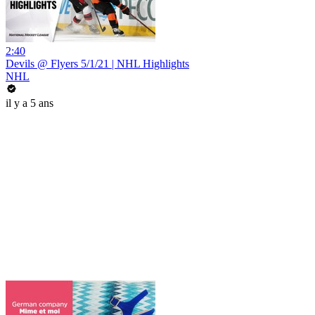
2:40
Devils @ Flyers 5/1/21 | NHL Highlights
NHL
il y a 5 ans