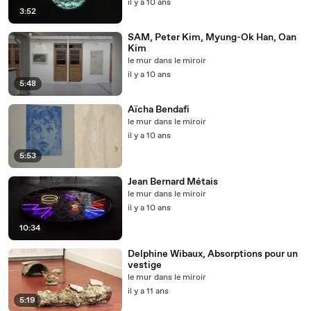
il y a 10 ans
3:52
SAM, Peter Kim, Myung-­Ok Han, Oan
Kim
le mur dans le miroir
il y a 10 ans
5:48
Aïcha Bendafi
le mur dans le miroir
il y a 10 ans
5:53
Jean Bernard Métais
le mur dans le miroir
il y a 10 ans
10:34
Delphine Wibaux, Absorptions pour un
vestige
le mur dans le miroir
il y a 11 ans
5:19