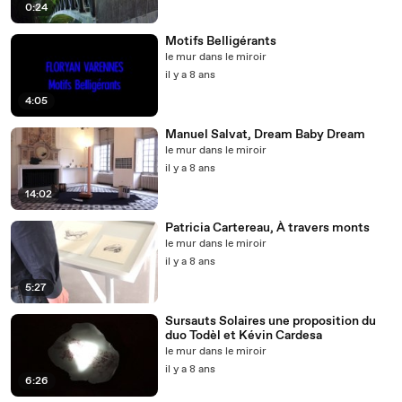
0:24
Motifs Belligérants
le mur dans le miroir
il y a 8 ans
4:05
Manuel Salvat, Dream Baby Dream
le mur dans le miroir
il y a 8 ans
14:02
Patricia Cartereau, À travers monts
le mur dans le miroir
il y a 8 ans
5:27
Sursauts Solaires une proposition du
duo Todèl et Kévin Cardesa
le mur dans le miroir
il y a 8 ans
6:26