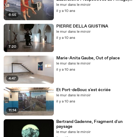
École nationale supérieure de la
le mur dans le miroir
photographie
il y a 10 ans
6:55
PIERRE DELLA GIUSTINA
le mur dans le miroir
il y a 10 ans
7:20
Marie-Anita Gaube, Out of place
le mur dans le miroir
il y a 10 ans
4:47
Et Port-deBouc s'est écriée
le mur dans le miroir
il y a 10 ans
11:14
Bertrand Gadenne, Fragment d'un
paysage
le mur dans le miroir