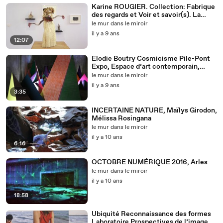
Karine ROUGIER. Collection: Fabrique
des regards et Voir et savoir(s). La
notion de collection
le mur dans le miroir
il y a 9 ans
12:07
Elodie Boutry Cosmicisme Pile-Pont
Expo, Espace d’art contemporain,
Saint-Gervais-les-Bains
le mur dans le miroir
il y a 9 ans
3:35
INCERTAINE NATURE, Maïlys Girodon,
Mélissa Rosingana
le mur dans le miroir
il y a 10 ans
6:16
OCTOBRE NUMÉRIQUE 2016, Arles
le mur dans le miroir
il y a 10 ans
18:58
Ubiquité Reconnaissance des formes
Laboratoire Prospectives de l’image,