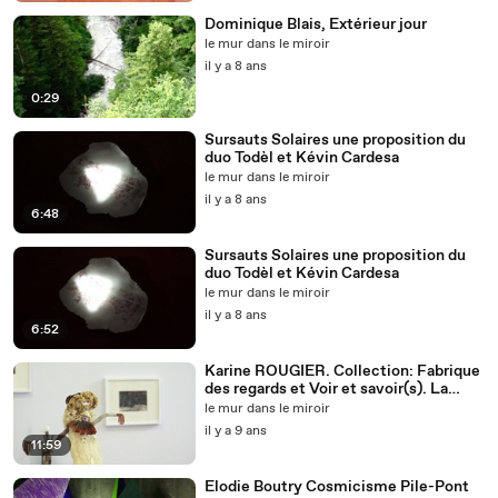
Dominique Blais, Extérieur jour
le mur dans le miroir
il y a 8 ans
0:29
Sursauts Solaires une proposition du
duo Todèl et Kévin Cardesa
le mur dans le miroir
il y a 8 ans
6:48
Sursauts Solaires une proposition du
duo Todèl et Kévin Cardesa
le mur dans le miroir
il y a 8 ans
6:52
Karine ROUGIER. Collection: Fabrique
des regards et Voir et savoir(s). La
notion de collection
le mur dans le miroir
il y a 9 ans
11:59
Elodie Boutry Cosmicisme Pile-Pont