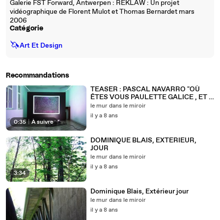
Galerie FST Forward, Antwerpen : REKLAW : Un projet
vidéographique de Florent Mulot et Thomas Bernardet mars
2006
Catégorie
🦄
Art Et Design
Recommandations
TEASER : PASCAL NAVARRO "OÙ
ÊTES VOUS PAULETTE GALICE , ET :
VERTIGES DE L'ESPRIT
le mur dans le miroir
il y a 8 ans
0:35
|
À suivre
DOMINIQUE BLAIS, EXTERIEUR,
JOUR
le mur dans le miroir
il y a 8 ans
3:34
Dominique Blais, Extérieur jour
le mur dans le miroir
il y a 8 ans