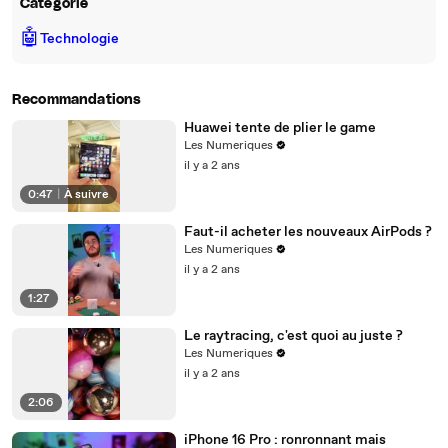
Catégorie
🤖
Technologie
Recommandations
Huawei tente de plier le game
Les Numeriques
il y a 2 ans
0:47
|
À suivre
Faut-il acheter les nouveaux AirPods ?
Les Numeriques
il y a 2 ans
1:27
Le raytracing, c'est quoi au juste ?
Les Numeriques
il y a 2 ans
2:06
iPhone 16 Pro : ronronnant mais