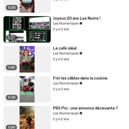
0:26
Joyeux 20 ans Les Nums !
Les Numeriques
il y a 2 ans
3:27
Le café idéal
Les Numeriques
il y a 2 ans
1:49
Fini les câbles dans la cuisine
Les Numeriques
il y a 2 ans
0:36
PS5 Pro : une annonce décevante ?
Les Numeriques
il y a 2 ans
1:04