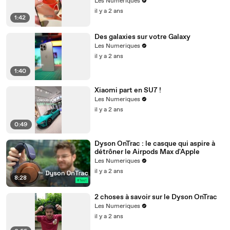
Les Numeriques
il y a 2 ans
1:42
Des galaxies sur votre Galaxy
Les Numeriques
il y a 2 ans
1:40
Xiaomi part en SU7 !
Les Numeriques
il y a 2 ans
0:49
Dyson OnTrac : le casque qui aspire à
détrôner le Airpods Max d'Apple
Les Numeriques
il y a 2 ans
8:28
2 choses à savoir sur le Dyson OnTrac
Les Numeriques
il y a 2 ans