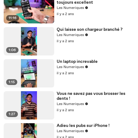
toujours excellent
Les Numeriques
il y a 2 ans
11:16
Qui laisse son chargeur branché ?
Les Numeriques
il y a 2 ans
1:06
Un laptop increvable
Les Numeriques
il y a 2 ans
1:15
Vous ne savez pas vous brosser les
dents !
Les Numeriques
il y a 2 ans
1:27
Adieu les pubs sur iPhone !
Les Numeriques
il y a 2 ans