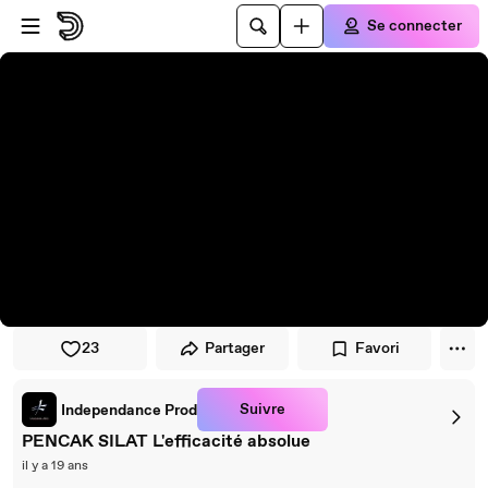
Passer au player
Passer au contenu principal
Se connecter
23
Partager
Favori
Suivre
Independance Prod
PENCAK SILAT L'efficacité absolue
il y a 19 ans