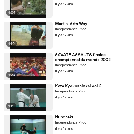
il y a 17 ans
1:04
Martial Arts Way
Independance Prod
il y a 17 ans
1:10
SAVATE ASSAUTS finales
championnatdu monde 2008
Independance Prod
il y a 17 ans
1:23
Kata Kyokushinkai vol.2
Independance Prod
il y a 17 ans
1:11
Nunchaku
Independance Prod
il y a 17 ans