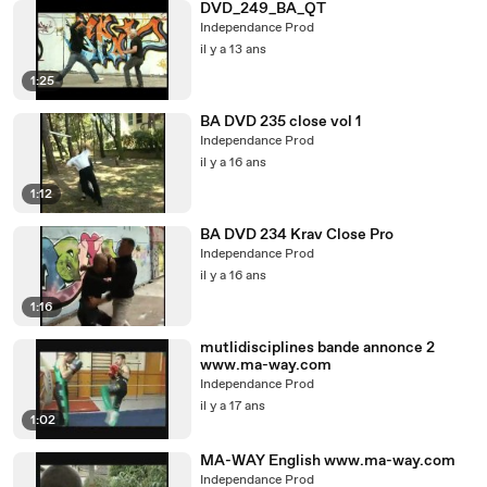
DVD_249_BA_QT
Independance Prod
il y a 13 ans
1:25
BA DVD 235 close vol 1
Independance Prod
il y a 16 ans
1:12
BA DVD 234 Krav Close Pro
Independance Prod
il y a 16 ans
1:16
mutlidisciplines bande annonce 2
www.ma-way.com
Independance Prod
il y a 17 ans
1:02
MA-WAY English www.ma-way.com
Independance Prod