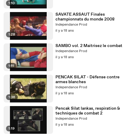
1:10
SAVATE ASSAUT Finales
championnats du monde 2008
Independance Prod
il y a 18 ans
1:28
SAMBO vol. 2 Maitrisez le combat
Independance Prod
il y a 18 ans
1:11
PENCAK SILAT - Défense contre
armes blanches
Independance Prod
il y a 18 ans
1:36
Pencak Silat lankas, respiration &
techniques de combat 2
Independance Prod
il y a 18 ans
1:19