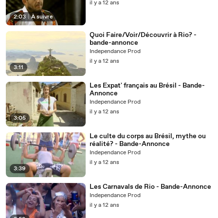
il y a 12 ans
2:03
|
À suivre
Quoi Faire/Voir/Découvrir à Rio? -
bande-annonce
Independance Prod
il y a 12 ans
3:11
Les Expat' français au Brésil - Bande-
Annonce
Independance Prod
il y a 12 ans
3:05
Le culte du corps au Brésil, mythe ou
réalité? - Bande-Annonce
Independance Prod
il y a 12 ans
3:39
Les Carnavals de Rio - Bande-Annonce
Independance Prod
il y a 12 ans