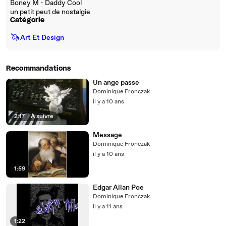
Boney M - Daddy Cool
un petit peut de nostalgie
Catégorie
🦄
Art Et Design
Recommandations
Un ange passe
Dominique Fronczak
il y a 10 ans
2:17
|
À suivre
Message
Dominique Fronczak
il y a 10 ans
1:59
Edgar Allan Poe
Dominique Fronczak
il y a 11 ans
1:22