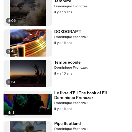
Tempête
Dominique Fronczak
il y a 16 ans
5:06
DOXDORAP'T
Dominique Fronczak
il y a 16 ans
2:45
Temps écoulé
Dominique Fronczak
il y a 16 ans
2:24
Le livre d'Eli The book of Eli
Dominique Fronczak
Dominique Fronczak
il y a 16 ans
5:11
Pipe Scotland
Dominique Fronczak