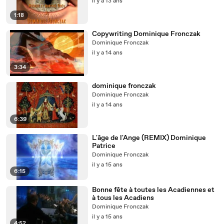
il y a 13 ans
1:18
Copywriting Dominique Fronczak
Dominique Fronczak
il y a 14 ans
3:34
dominique fronczak
Dominique Fronczak
il y a 14 ans
6:39
L'âge de l'Ange (REMIX) Dominique
Patrice
Dominique Fronczak
il y a 15 ans
6:15
Bonne fête à toutes les Acadiennes et
à tous les Acadiens
Dominique Fronczak
il y a 15 ans
4:52