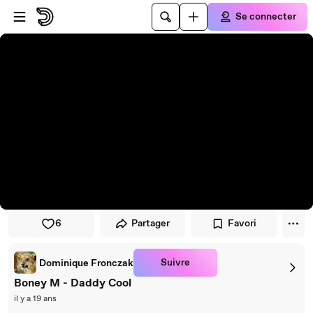
Passer au player
Passer au contenu principal
Se connecter
6
Partager
Favori
Suivre
Dominique Fronczak
Boney M - Daddy Cool
il y a 19 ans