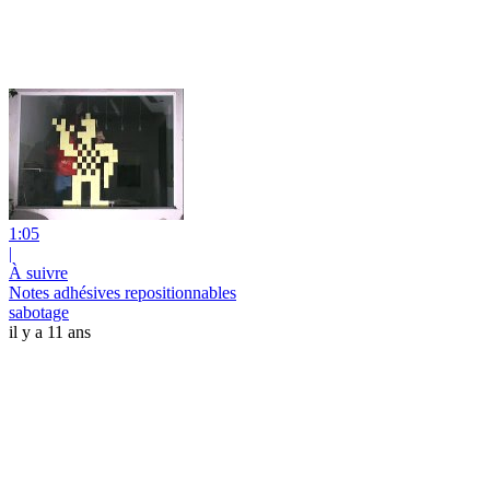
1:05
|
À suivre
Notes adhésives repositionnables
sabotage
il y a 11 ans