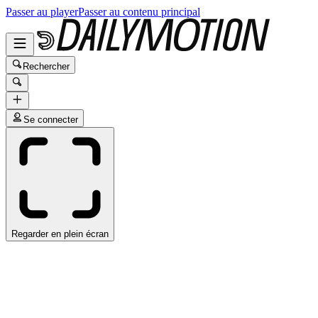
Passer au player
Passer au contenu principal
Rechercher
Se connecter
Regarder en plein écran