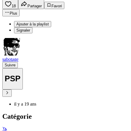
18
Partager
Favori
Plus
Ajouter à la playlist
Signaler
sabotage
Suivre
PSP
il y a 19 ans
Catégorie
🦄