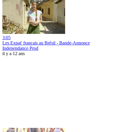
3:05
Les Expat' français au Brésil - Bande-Annonce
Independance Prod
il y a 12 ans