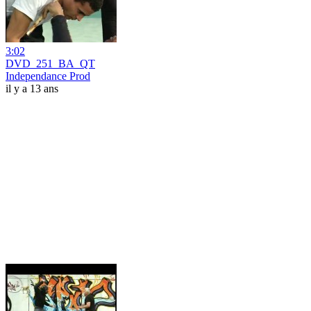
3:02
DVD_251_BA_QT
Independance Prod
il y a 13 ans