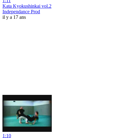
1:11
Kata Kyokushinkai vol.2
Independance Prod
il y a 17 ans
1:10