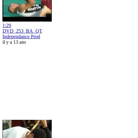
1:29
DVD_253_BA_QT
Independance Prod
il y a 13 ans