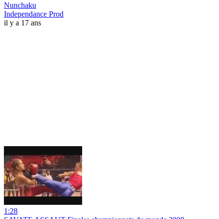
Nunchaku
Independance Prod
il y a 17 ans
1:28