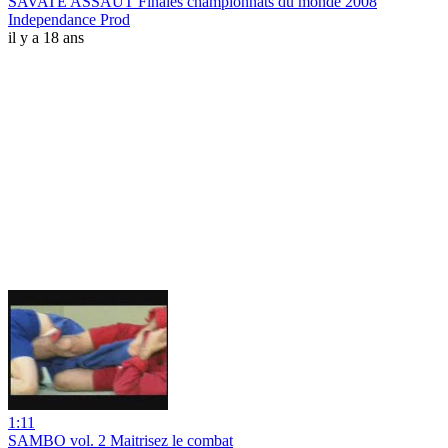
SAVATE ASSAUT Finales championnats du monde 2008
Independance Prod
il y a 18 ans
1:11
SAMBO vol. 2 Maitrisez le combat