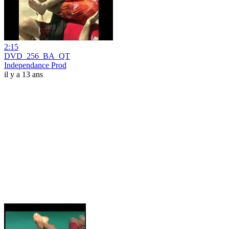
2:15
DVD_256_BA_QT
Independance Prod
il y a 13 ans