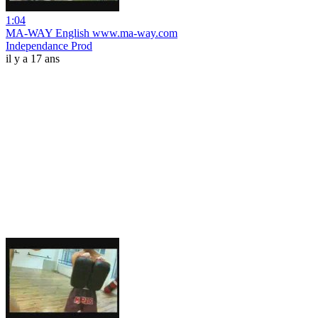
1:04
MA-WAY English www.ma-way.com
Independance Prod
il y a 17 ans