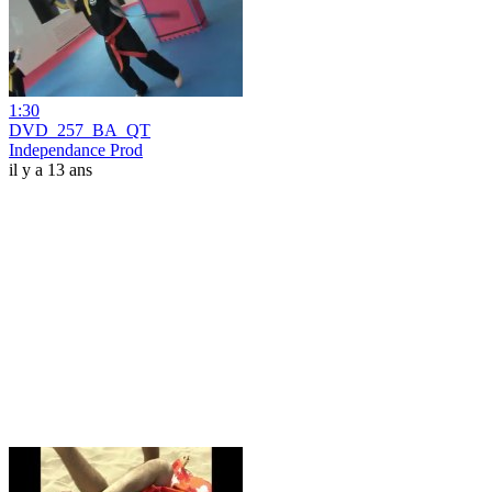
1:30
DVD_257_BA_QT
Independance Prod
il y a 13 ans