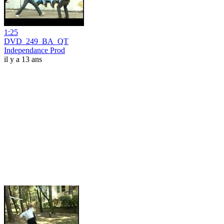
1:25
DVD_249_BA_QT
Independance Prod
il y a 13 ans