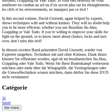
brésilien, Grappling ou Vale Tudo. Si vous êtes désireux de vous
améliorer en combat au sol ou d’en savoir plus sur les étranglements,
les clefs et les renversements, ne manquez pas ce dvd !
In this second volume, David Giorsetti, again helped by experts,
shows techniques with and without kimino. They will no doubt help
you to be more efficient, whether you use Brazilian Jiu-Jitsu,
Grappling or Vale Tudo. If you’re willing to improve your skills for
fight on the ground, or to know more about chokes, locks and turn
over, don’t miss this dvd!
In diesem zweiten Band präsentiert David Giorsetti, wieder von
Experten umgeben, Techniken mit und ohne Kimono. Dank ihnen
können Sie effizienter werden, egal ob im brasilianischen Jiu-Jitsu,
Grappling oder Vale Tudo. Wenn Sie Ihren Bodenkampf verbessern
möchten oder mehr über die Würgegriffe, die Verriegelungen oder
die Umwerftechniken wissen möchten, dann dürfen Sie diese DVD
nicht versäumen!
Catégorie
🥇
Sport
Voir moins