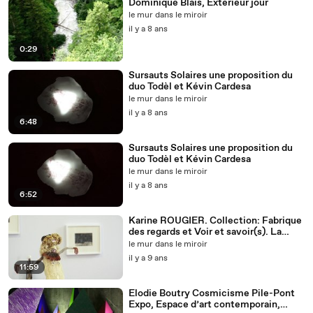
Dominique Blais, Extérieur jour
le mur dans le miroir
il y a 8 ans
0:29
Sursauts Solaires une proposition du
duo Todèl et Kévin Cardesa
le mur dans le miroir
il y a 8 ans
6:48
Sursauts Solaires une proposition du
duo Todèl et Kévin Cardesa
le mur dans le miroir
il y a 8 ans
6:52
Karine ROUGIER. Collection: Fabrique
des regards et Voir et savoir(s). La
notion de collection
le mur dans le miroir
il y a 9 ans
11:59
Elodie Boutry Cosmicisme Pile-Pont
Expo, Espace d’art contemporain,