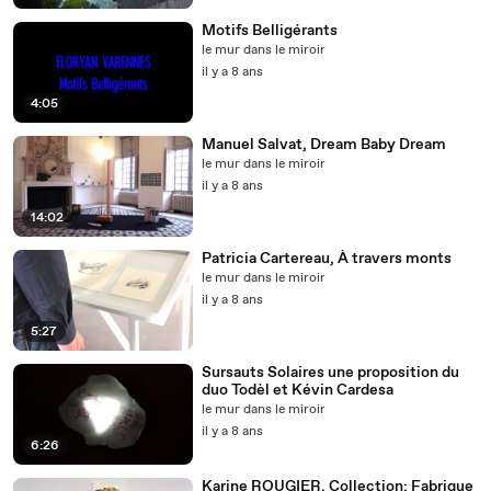
Motifs Belligérants
le mur dans le miroir
il y a 8 ans
4:05
Manuel Salvat, Dream Baby Dream
le mur dans le miroir
il y a 8 ans
14:02
Patricia Cartereau, À travers monts
le mur dans le miroir
il y a 8 ans
5:27
Sursauts Solaires une proposition du
duo Todèl et Kévin Cardesa
le mur dans le miroir
il y a 8 ans
6:26
Karine ROUGIER. Collection: Fabrique