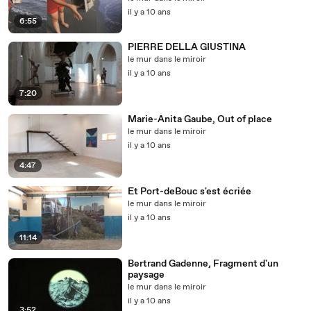
photographie
il y a 10 ans
6:55
PIERRE DELLA GIUSTINA
le mur dans le miroir
il y a 10 ans
7:20
Marie-Anita Gaube, Out of place
le mur dans le miroir
il y a 10 ans
4:47
Et Port-deBouc s'est écriée
le mur dans le miroir
il y a 10 ans
11:14
Bertrand Gadenne, Fragment d'un
paysage
le mur dans le miroir
il y a 10 ans
3:52