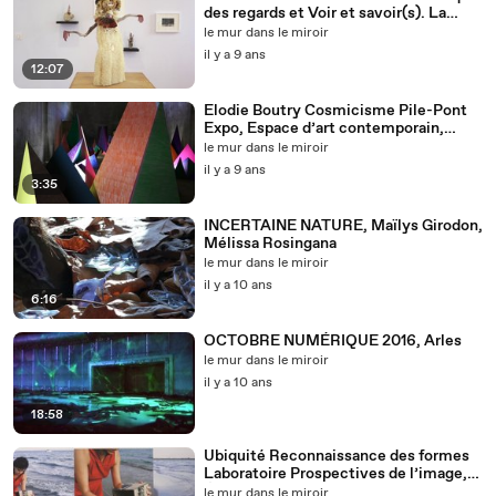
des regards et Voir et savoir(s). La
notion de collection
le mur dans le miroir
il y a 9 ans
12:07
Elodie Boutry Cosmicisme Pile-Pont
Expo, Espace d’art contemporain,
Saint-Gervais-les-Bains
le mur dans le miroir
il y a 9 ans
3:35
INCERTAINE NATURE, Maïlys Girodon,
Mélissa Rosingana
le mur dans le miroir
il y a 10 ans
6:16
OCTOBRE NUMÉRIQUE 2016, Arles
le mur dans le miroir
il y a 10 ans
18:58
Ubiquité Reconnaissance des formes
Laboratoire Prospectives de l’image,
École nationale supérieure de la
le mur dans le miroir