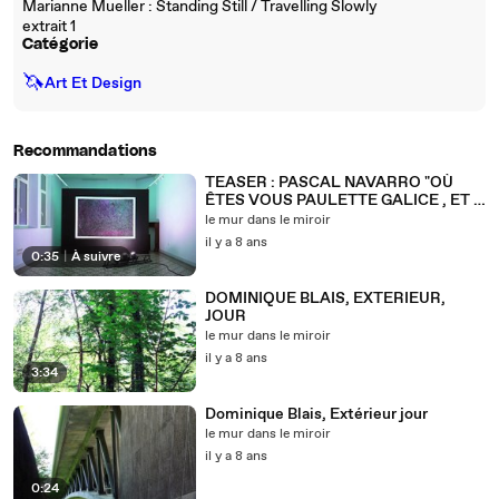
Marianne Mueller : Standing Still / Travelling Slowly
extrait 1
Catégorie
🦄
Art Et Design
Recommandations
TEASER : PASCAL NAVARRO "OÙ
ÊTES VOUS PAULETTE GALICE , ET :
VERTIGES DE L'ESPRIT
le mur dans le miroir
il y a 8 ans
0:35
|
À suivre
DOMINIQUE BLAIS, EXTERIEUR,
JOUR
le mur dans le miroir
il y a 8 ans
3:34
Dominique Blais, Extérieur jour
le mur dans le miroir
il y a 8 ans
0:24