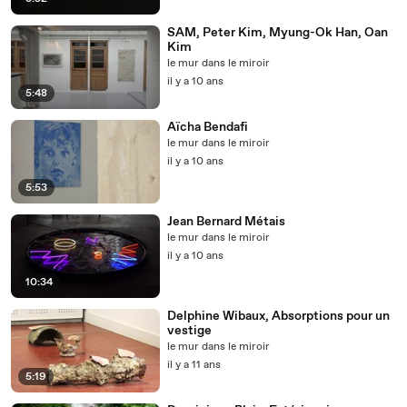
SAM, Peter Kim, Myung-­Ok Han, Oan
Kim
le mur dans le miroir
il y a 10 ans
5:48
Aïcha Bendafi
le mur dans le miroir
il y a 10 ans
5:53
Jean Bernard Métais
le mur dans le miroir
il y a 10 ans
10:34
Delphine Wibaux, Absorptions pour un
vestige
le mur dans le miroir
il y a 11 ans
5:19