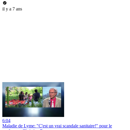
il y a 7 ans
6:04
Maladie de Lyme: "C'est un vrai scandale sanitaire!" pour le