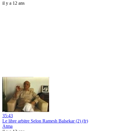
il y a 12 ans
35:43
Le libre arbitre Selon Ramesh Balsekar (2) (fr)
Atma