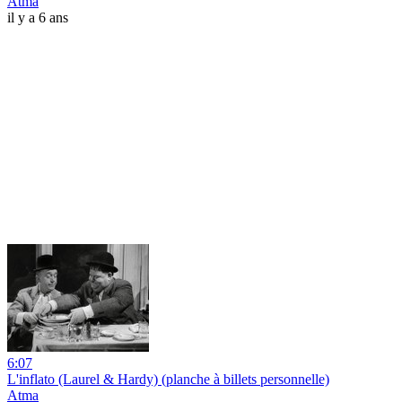
Atma
il y a 6 ans
6:07
L'inflato (Laurel & Hardy) (planche à billets personnelle)
Atma