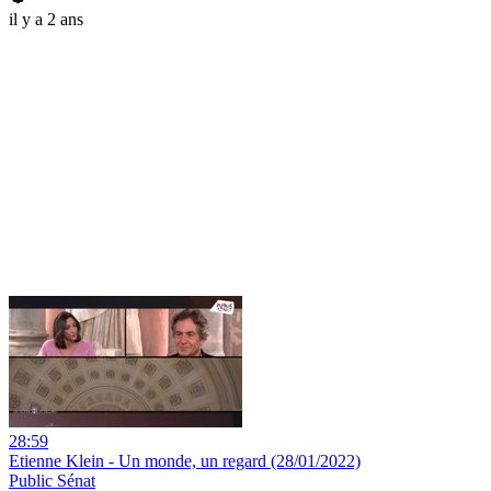
il y a 2 ans
28:59
Etienne Klein - Un monde, un regard (28/01/2022)
Public Sénat