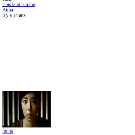
This land is mine
Atma
il y a 14 ans
38:39