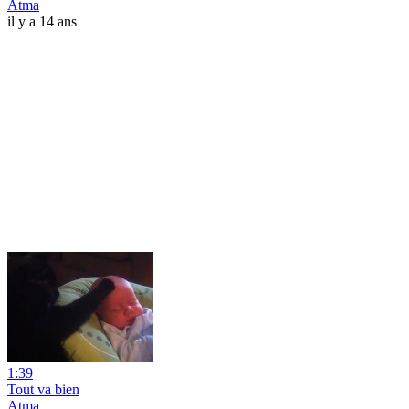
Atma
il y a 14 ans
1:39
Tout va bien
Atma