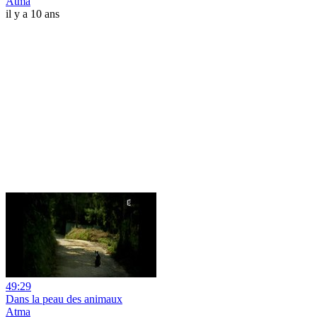
Atma
il y a 10 ans
49:29
Dans la peau des animaux
Atma