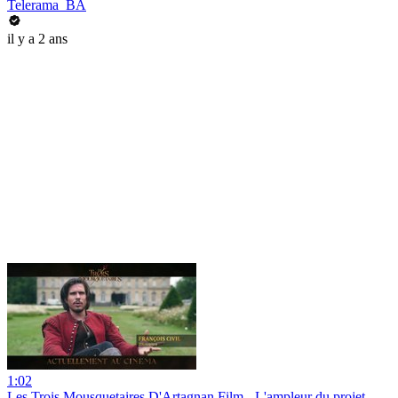
Telerama_BA
il y a 2 ans
1:02
Les Trois Mousquetaires D'Artagnan Film - L'ampleur du projet