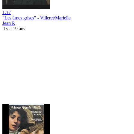
1:17
"Les âmes grises" - Villeret/Marielle
Jean P.
il y a 19 ans