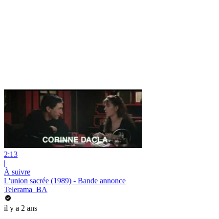
2:13
|
À suivre
L'union sacrée (1989) - Bande annonce
Telerama_BA
il y a 2 ans