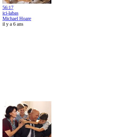
56:17
ici-labas
Michael Hoare
il y a 6 ans