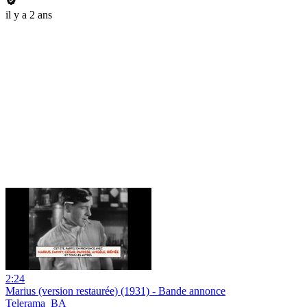
il y a 2 ans
2:24
Marius (version restaurée) (1931) - Bande annonce
Telerama_BA