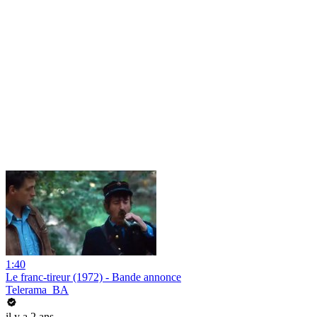
1:40
Le franc-tireur (1972) - Bande annonce
Telerama_BA
il y a 2 ans