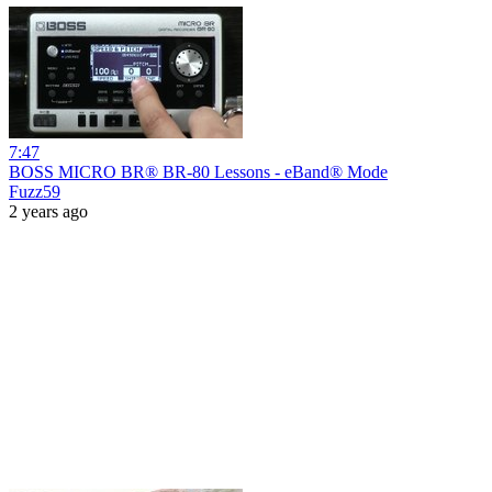
7:47
BOSS MICRO BR® BR-80 Lessons - eBand® Mode
Fuzz59
2 years ago