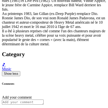
rules (1981) et Live evil (1982). Un nouveau batteur, Vinnie Appice,
le jeune frère de Carmine Appice, remplace Bill Ward derriere les
futs.
Au printemps 1983, Ian Gillan (ex-Deep Purple) remplace Dio.
Ronnie James Dio, de son vrai nom Ronald James Padavona, est un
chanteur et auteur-compositeur de Heavy Metal américain né le 10
juillet 1942 et mort le 16 mai 2010 à l'âge de 67 ans.
Il a été à plusieurs reprises cité comme l'un des chanteurs majeurs de
la scène heavy metal, célèbre pour sa voix puissante et pour avoir
popularisé le geste des « cornes » (avec la main), élément
déterminant de la culture metal.
Category
🎵
Music
Show less
Comments
Add your comment