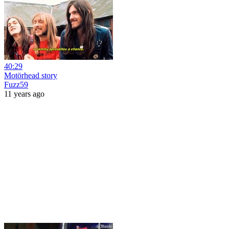
40:29
Motörhead story
Fuzz59
11 years ago