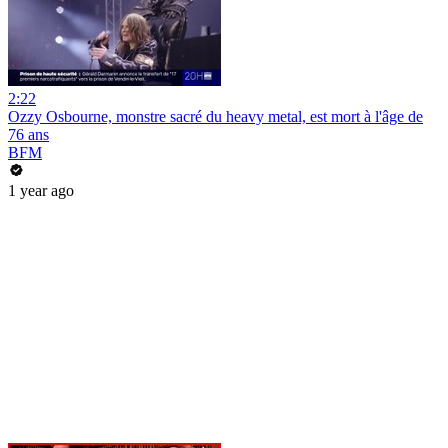
2:22
Ozzy Osbourne, monstre sacré du heavy metal, est mort à l'âge de
76 ans
BFM
1 year ago