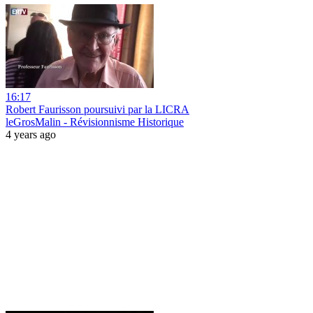
16:17
Robert Faurisson poursuivi par la LICRA
leGrosMalin - Révisionnisme Historique
4 years ago