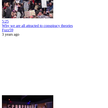
5:25
Why we are all attracted to conspiracy theories
Fuzz59
3 years ago