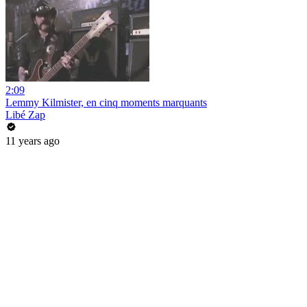
2:09
Lemmy Kilmister, en cinq moments marquants
Libé Zap
11 years ago