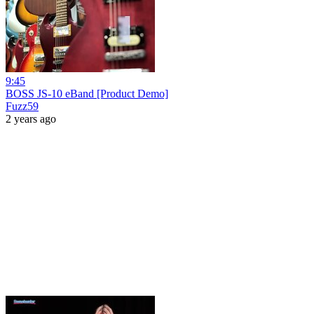
9:45
BOSS JS-10 eBand [Product Demo]
Fuzz59
2 years ago