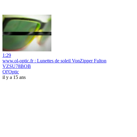
1:29
www.ol-optic.fr : Lunettes de soleil VonZipper Fulton
VZSU78BOB
Ol'Optic
il y a 15 ans