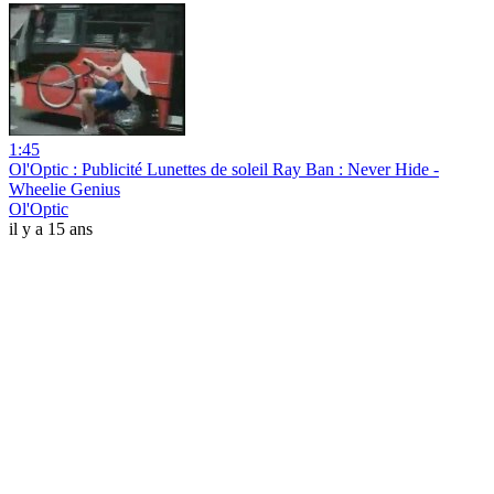
1:45
Ol'Optic : Publicité Lunettes de soleil Ray Ban : Never Hide -
Wheelie Genius
Ol'Optic
il y a 15 ans