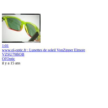
1:01
www.ol-optic.fr : Lunettes de soleil VonZipper Elmore
VZSU79BOB
Ol'Optic
il y a 15 ans