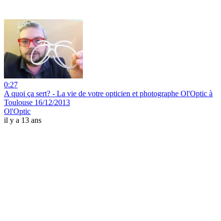
0:27
A quoi ça sert? - La vie de votre opticien et photographe Ol'Optic à
Toulouse 16/12/2013
Ol'Optic
il y a 13 ans