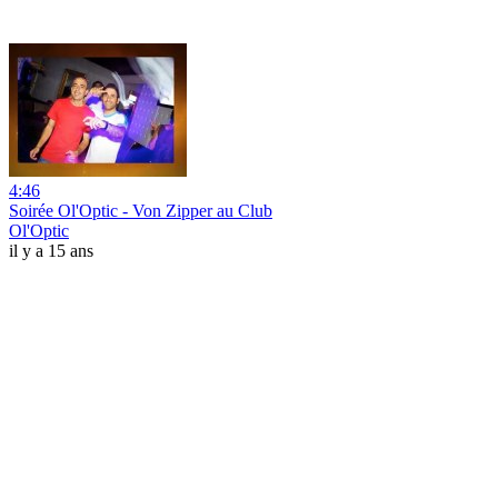
4:46
Soirée Ol'Optic - Von Zipper au Club
Ol'Optic
il y a 15 ans