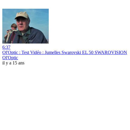
6:37
Ol'Optic : Test Vidéo : Jumelles Swarovski EL 50 SWAROVISION
Ol'Optic
il y a 15 ans