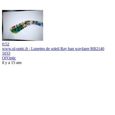
0:52
www.ol-optic.fr : Lunettes de soleil Ray ban wayfarer RB2140
1033
Ol'Optic
il y a 15 ans