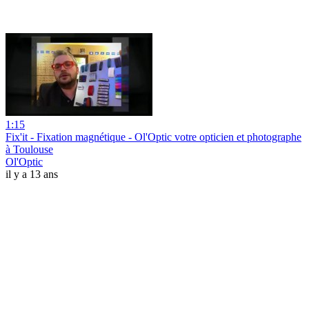
1:15
Fix'it - Fixation magnétique - Ol'Optic votre opticien et photographe
à Toulouse
Ol'Optic
il y a 13 ans