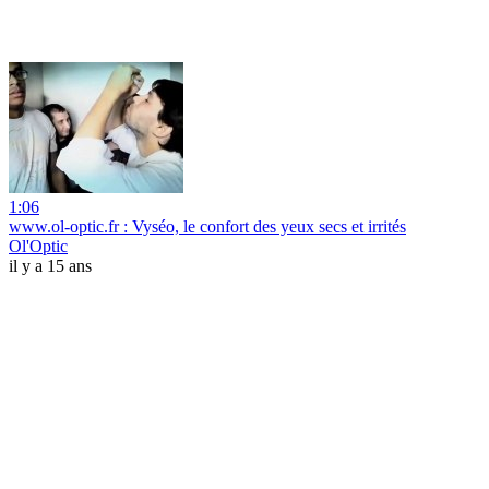
1:06
www.ol-optic.fr : Vyséo, le confort des yeux secs et irrités
Ol'Optic
il y a 15 ans