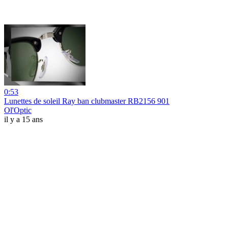
0:53
Lunettes de soleil Ray ban clubmaster RB2156 901
Ol'Optic
il y a 15 ans