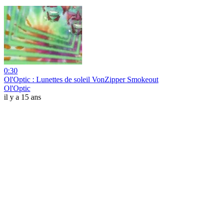
0:30
Ol'Optic : Lunettes de soleil VonZipper Smokeout
Ol'Optic
il y a 15 ans