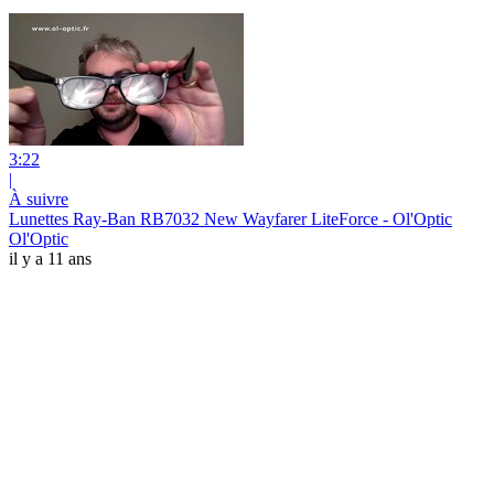
3:22
|
À suivre
Lunettes Ray-Ban RB7032 New Wayfarer LiteForce - Ol'Optic
Ol'Optic
il y a 11 ans