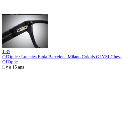
1:35
Ol'Optic : Lunettes Etnia Barcelona Milano Coloris GLYSLChess
Ol'Optic
il y a 15 ans