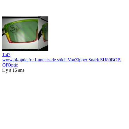
1:47
www.ol-optic.fr : Lunettes de soleil VonZipper Snark SU80BOB
Ol'Optic
il y a 15 ans