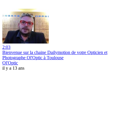
2:03
Bienvenue sur la chaine Dailymotion de votre Opticien et
Photographe Ol'Optic à Toulouse
Ol'Optic
il y a 13 ans