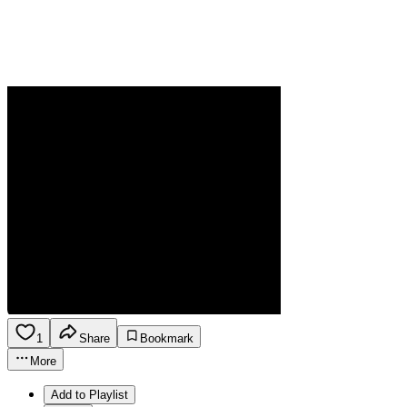
1
Share
Bookmark
More
Add to Playlist