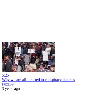
5:25
Why we are all attracted to conspiracy theories
Fuzz59
3 years ago