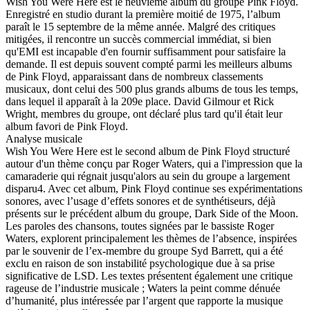
Wish You Were Here est le neuvième album du groupe Pink Floyd.
Enregistré en studio durant la première moitié de 1975, l’album
paraît le 15 septembre de la même année. Malgré des critiques
mitigées, il rencontre un succès commercial immédiat, si bien
qu'EMI est incapable d'en fournir suffisamment pour satisfaire la
demande. Il est depuis souvent compté parmi les meilleurs albums
de Pink Floyd, apparaissant dans de nombreux classements
musicaux, dont celui des 500 plus grands albums de tous les temps,
dans lequel il apparaît à la 209e place. David Gilmour et Rick
Wright, membres du groupe, ont déclaré plus tard qu'il était leur
album favori de Pink Floyd.
Analyse musicale
Wish You Were Here est le second album de Pink Floyd structuré
autour d'un thème conçu par Roger Waters, qui a l'impression que la
camaraderie qui régnait jusqu'alors au sein du groupe a largement
disparu4. Avec cet album, Pink Floyd continue ses expérimentations
sonores, avec l’usage d’effets sonores et de synthétiseurs, déjà
présents sur le précédent album du groupe, Dark Side of the Moon.
Les paroles des chansons, toutes signées par le bassiste Roger
Waters, explorent principalement les thèmes de l’absence, inspirées
par le souvenir de l’ex-membre du groupe Syd Barrett, qui a été
exclu en raison de son instabilité psychologique due à sa prise
significative de LSD. Les textes présentent également une critique
rageuse de l’industrie musicale ; Waters la peint comme dénuée
d’humanité, plus intéressée par l’argent que rapporte la musique