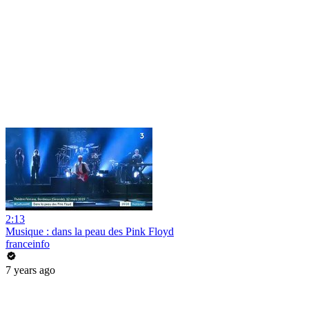
2:13
Musique : dans la peau des Pink Floyd
franceinfo
7 years ago