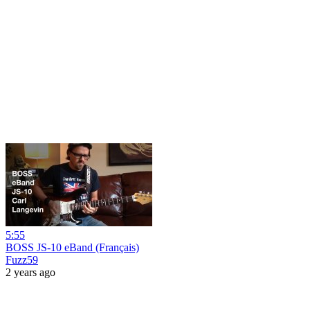
5:55
BOSS JS-10 eBand (Français)
Fuzz59
2 years ago