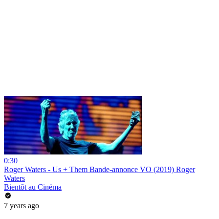
0:30
Roger Waters - Us + Them Bande-annonce VO (2019) Roger
Waters
Bientôt au Cinéma
7 years ago