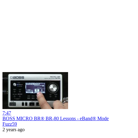
7:47
BOSS MICRO BR® BR-80 Lessons - eBand® Mode
Fuzz59
2 years ago